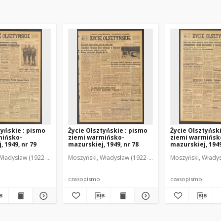
tyńskie : pismo
Życie Olsztyńskie : pismo
Życie Olsztyńsk
mińsko-
ziemi warmińsko-
ziemi warmińsk
 1949, nr 79
mazurskiej, 1949, nr 78
mazurskiej, 1949
Władysław (1922-2001). Red.
wski, Włodzimierz (1902-1971). Red.
Moszyński, Władysław (1922-2001). Red.
Mroczkowski, Włodzimierz (1902-1971). Red.
Osiecki, Andrzej. Red.
Moszyński, Władys
Mroczkowski, 
Osiec
czasopismo
czasopismo