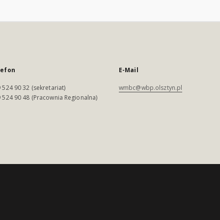
lefon
E-Mail
 524 90 32 (sekretariat)
wmbc@wbp.olsztyn.pl
 524 90 48 (Pracownia Regionalna)