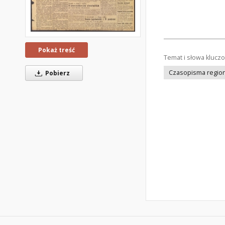
Pokaż treść
Temat i słowa klucz
Czasopisma regiona
Pobierz