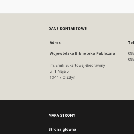
DANE KONTAKTOWE
Adres
Te
Wojewódzka Biblioteka Publiczna
089
089
im. Emilii Sukertowej-Biedrawiny
ul. 1 Maja 5
10-117 Olsztyn
MAPA STRONY
Strona główna