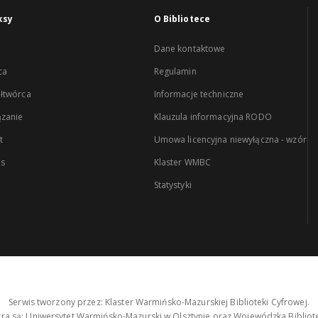
ksy
O Bibliotece
Dane kontaktowe
ca
Regulamin
łtwórca
Informacje techniczne
zanie
Klauzula informacyjna RODO
t
Umowa licencyjna niewyłączna - wzór
es
Klaster WMBC
Statystyki
Serwis tworzony przez: Klaster Warmińsko-Mazurskiej Biblioteki Cyfrowej.
tra są: Uniwersytet Warmińsko-Mazurski w Olsztynie oraz Wojewódzka Bibliote