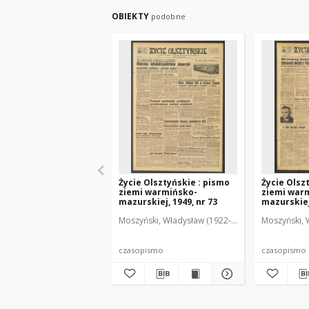
OBIEKTY
podobne
Życie Olsztyńskie : pismo
Życie Olsz
ziemi warmińsko-
ziemi war
mazurskiej, 1949, nr 73
mazurskiej,
Moszyński, Władysław (1922-2001). Red.
Moszyński, 
Mroczko
czasopismo
czasopismo