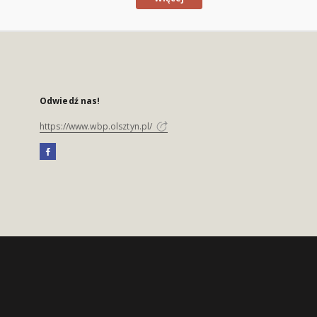
Odwiedź nas!
https://www.wbp.olsztyn.pl/