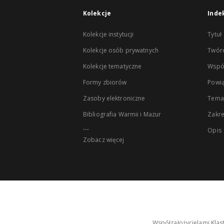
Kolekcje
Inde
Kolekcje instytucji
Tytuł
Kolekcje osób prywatnych
Twór
Kolekcje tematyczne
Wspó
Formy zbiorów
Powią
Zasoby elektroniczne
Tema
Bibliografia Warmii i Mazur
Zakr
...
Opis
Zobacz więcej
Współzałożycielami Klas