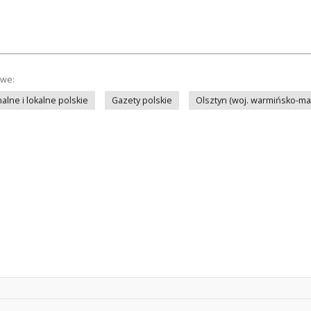
owe:
lne i lokalne polskie
Gazety polskie
Olsztyn (woj. warmińsko-ma