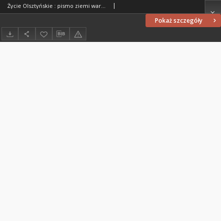
Życie Olsztyńskie : pismo ziemi warmińsko-mazurskiej, 1947, nr 226
Pokaż szczegóły