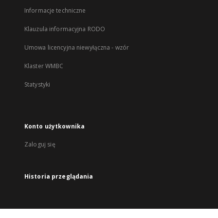
Informacje techniczne
Klauzula informacyjna RODO
Umowa licencyjna niewyłączna - wzór
Klaster WMBC
Statystyki
Konto użytkownika
Zaloguj się
Historia przeglądania