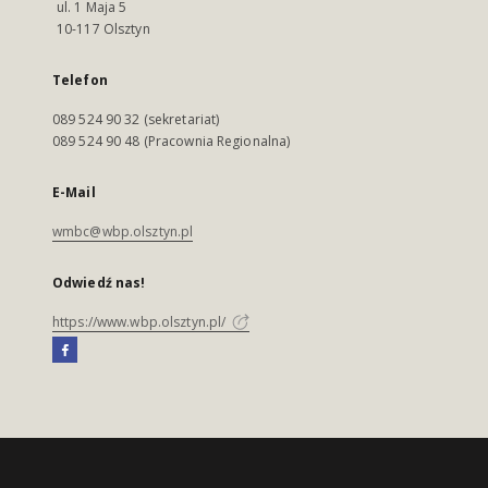
ul. 1 Maja 5
10-117 Olsztyn
Telefon
089 524 90 32 (sekretariat)
089 524 90 48 (Pracownia Regionalna)
E-Mail
wmbc@wbp.olsztyn.pl
Odwiedź nas!
https://www.wbp.olsztyn.pl/