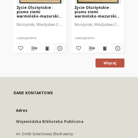
Życie Olsztyńskie :
Życie Olsztyńskie :
Życ
pismo ziemi
pismo ziemi
pi
warmińsko-mazurskiej,
warmińsko-mazurskiej,
wa
1949, nr 73
1949, nr 79
194
Moszyński, Władysław (1922-2001). Red.
Moszyński, Władysław (1922-2001). 
Mroczkowski, Włodzimierz (1
Mos
czasopismo
czasopismo
cz
Więcej
DANE KONTAKTOWE
Adres
Wojewódzka Biblioteka Publiczna
im. Emilii Sukertowej-Biedrawiny