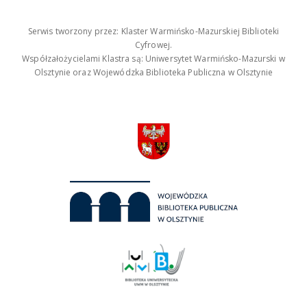
Serwis tworzony przez: Klaster Warmińsko-Mazurskiej Biblioteki
Cyfrowej.
Współzałożycielami Klastra są: Uniwersytet Warmińsko-Mazurski w
Olsztynie oraz Wojewódzka Biblioteka Publiczna w Olsztynie