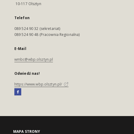
10-117 Olsztyn
Telefon
089 524 90 32 (sekretariat)
089 524 90 48 (Pracownia Regionalna)
E-Mail
wmbc@wbp.olsztyn.pl
Odwiedź nas!
https://www.wbp.olsztyn.pl/
MAPA STRONY