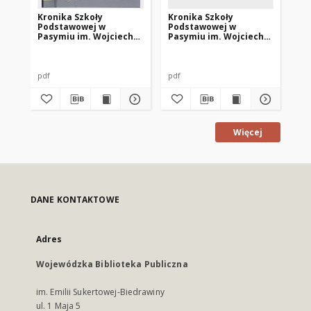
Kronika Szkoły
Kronika Szkoły
Kr
Podstawowej w
Podstawowej w
Po
Pasymiu im. Wojciecha
Pasymiu im. Wojciecha
Pa
Kętrzyńskiego z lat
Kętrzyńskiego z lat
Kę
1997-1999
1999-2001
19
pdf
pdf
pdf
Więcej
DANE KONTAKTOWE
Adres
Wojewódzka Biblioteka Publiczna
im. Emilii Sukertowej-Biedrawiny
ul. 1 Maja 5