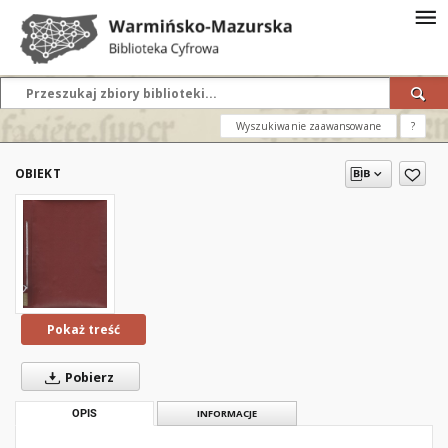
Wyszukiwanie zaawansowane
?
OBIEKT
Pokaż treść
Pobierz
OPIS
INFORMACJE