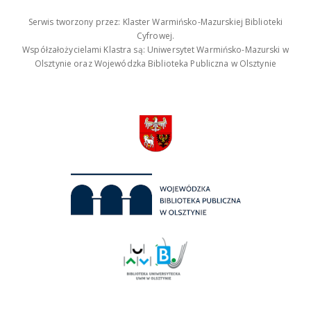
Serwis tworzony przez: Klaster Warmińsko-Mazurskiej Biblioteki
Cyfrowej.
Współzałożycielami Klastra są: Uniwersytet Warmińsko-Mazurski w
Olsztynie oraz Wojewódzka Biblioteka Publiczna w Olsztynie