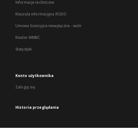
Informacje techniczne
Klauzula informacyjna RODO
Umowa licencyjna niewyłączna - wzór
Klaster WMBC
Statystyki
Konto użytkownika
Zaloguj się
Historia przeglądania