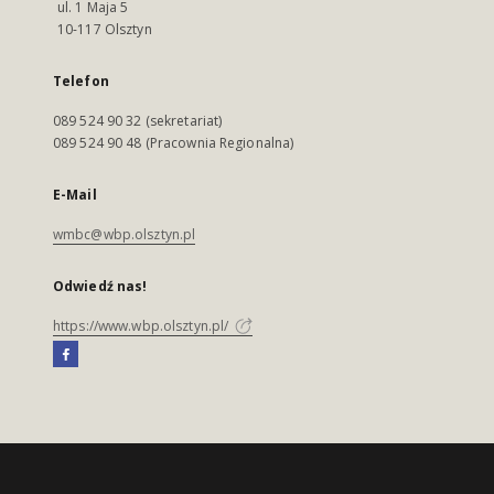
ul. 1 Maja 5
10-117 Olsztyn
Telefon
089 524 90 32 (sekretariat)
089 524 90 48 (Pracownia Regionalna)
E-Mail
wmbc@wbp.olsztyn.pl
Odwiedź nas!
https://www.wbp.olsztyn.pl/