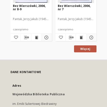
Bez Wierszówki, 2006,
Bez Wierszówki, 2006,
Be
nr 8-9
nr 7
nr 
Pantak, Jerzy Jakub (1945- ). Red.
Pantak, Jerzy Jakub (1945- ). Red.
Pan
czasopismo
czasopismo
cz
Więcej
DANE KONTAKTOWE
Adres
Wojewódzka Biblioteka Publiczna
im. Emilii Sukertowej-Biedrawiny