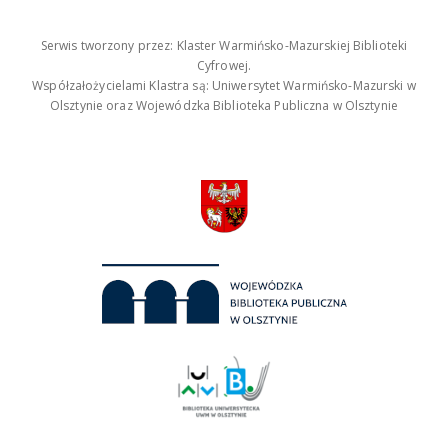
Serwis tworzony przez: Klaster Warmińsko-Mazurskiej Biblioteki
Cyfrowej.
Współzałożycielami Klastra są: Uniwersytet Warmińsko-Mazurski w
Olsztynie oraz Wojewódzka Biblioteka Publiczna w Olsztynie