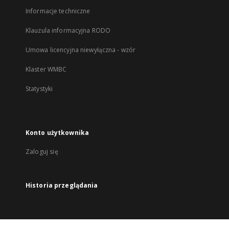
Informacje techniczne
Klauzula informacyjna RODO
Umowa licencyjna niewyłączna - wzór
Klaster WMBC
Statystyki
Konto użytkownika
Zaloguj się
Historia przeglądania