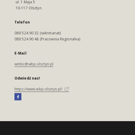
ul. 1 Maja 5
10-117 Olsztyn
Telefon
089 524 90 32 (sekretariat)
089 524 90 48 (Pracownia Regionalna)
E-Mail
wmbc@wbp.olsztyn.pl
Odwiedź nas!
https://www.wbp.olsztyn.pl/