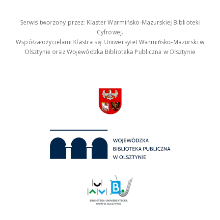
Serwis tworzony przez: Klaster Warmińsko-Mazurskiej Biblioteki
Cyfrowej.
Współzałożycielami Klastra są: Uniwersytet Warmińsko-Mazurski w
Olsztynie oraz Wojewódzka Biblioteka Publiczna w Olsztynie