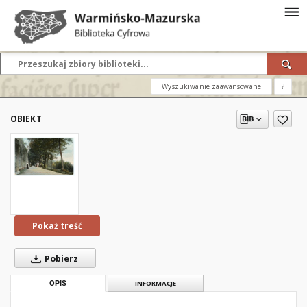
Wyszukiwanie zaawansowane
?
OBIEKT
Pokaż treść
Pobierz
OPIS
INFORMACJE