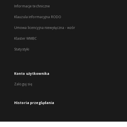
Informacje techniczne
Klauzula informacyjna RODO
Umowa licencyjna niewyłączna - wzór
Klaster WMBC
Statystyki
Konto użytkownika
Zaloguj się
Historia przeglądania