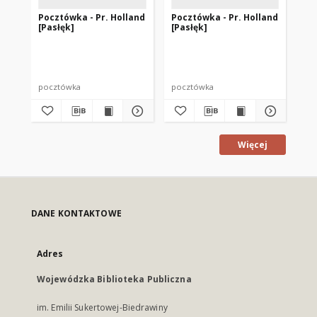
Pocztówka - Pr. Holland
Pocztówka - Pr. Holland
Po
[Pasłęk]
[Pasłęk]
[P
pocztówka
pocztówka
po
Więcej
DANE KONTAKTOWE
Adres
Wojewódzka Biblioteka Publiczna
im. Emilii Sukertowej-Biedrawiny