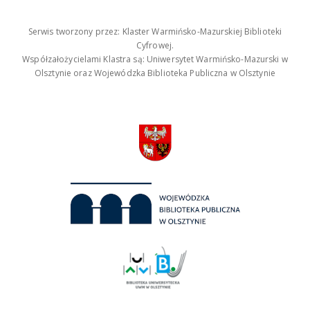
Serwis tworzony przez: Klaster Warmińsko-Mazurskiej Biblioteki
Cyfrowej.
Współzałożycielami Klastra są: Uniwersytet Warmińsko-Mazurski w
Olsztynie oraz Wojewódzka Biblioteka Publiczna w Olsztynie