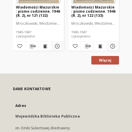
Wiadomości Mazurskie
Wiadomości Mazurskie
Wi
: pismo codzienne. 1946
: pismo codzienne. 1946
: 
(R. 2), nr 121 (132)
(R. 2), nr 122 (133)
(R.
Mroczkowski, Włodzimierz (1902-1971). Redaktor
Mroczkowski, Włodzimierz (1902-197
Mro
1945-1947
1945-1947
194
czasopismo
czasopismo
cz
Więcej
DANE KONTAKTOWE
Adres
Wojewódzka Biblioteka Publiczna
im. Emilii Sukertowej-Biedrawiny