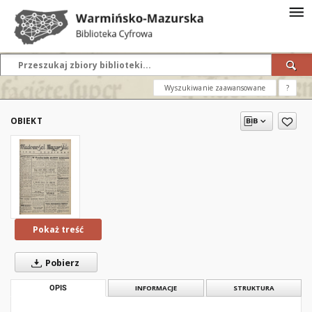
Wyszukiwanie zaawansowane
?
OBIEKT
Pokaż treść
Pobierz
OPIS
INFORMACJE
STRUKTURA