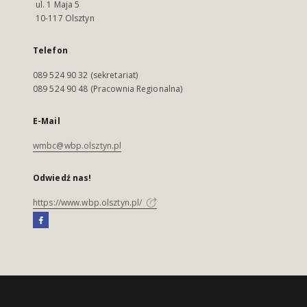
ul. 1 Maja 5
10-117 Olsztyn
Telefon
089 524 90 32 (sekretariat)
089 524 90 48 (Pracownia Regionalna)
E-Mail
wmbc@wbp.olsztyn.pl
Odwiedź nas!
https://www.wbp.olsztyn.pl/