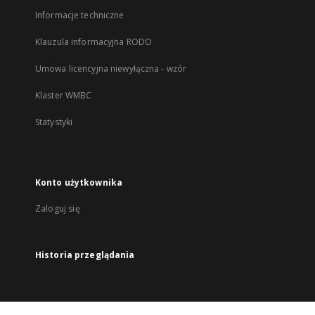
Informacje techniczne
Klauzula informacyjna RODO
Umowa licencyjna niewyłączna - wzór
Klaster WMBC
Statystyki
Konto użytkownika
Zaloguj się
Historia przeglądania