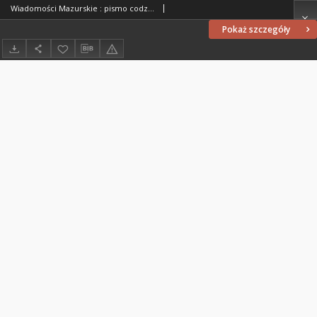
Wiadomości Mazurskie : pismo codzienne. 1946 (R. 2), nr 48
Pokaż szczegóły