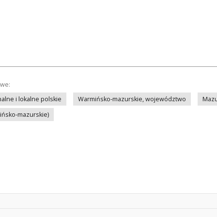
owe:
lne i lokalne polskie
Warmińsko-mazurskie, województwo
Mazu
mińsko-mazurskie)