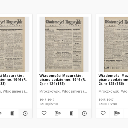
i Mazurskie :
Wiadomości Mazurskie :
Wiadomości Maz
ienne. 1946 (R.
pismo codzienne. 1946 (R.
pismo codzienne
133)
2), nr 124 (135)
2), nr 125 (136)
r
, Włodzimierz (1902-1971). Redaktor
Mroczkowski, Włodzimierz (1902-1971). Redaktor
Mroczkowski, Włod
1945-1947
1945-1947
czasopismo
czasopismo