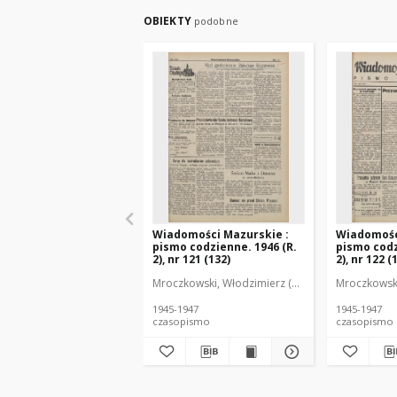
OBIEKTY
podobne
Wiadomości Mazurskie :
Wiadomośc
pismo codzienne. 1946 (R.
pismo codz
2), nr 121 (132)
2), nr 122 (
Mroczkowski, Włodzimierz (1902-1971). Redakto
Mroczkowski
1945-1947
1945-1947
czasopismo
czasopismo