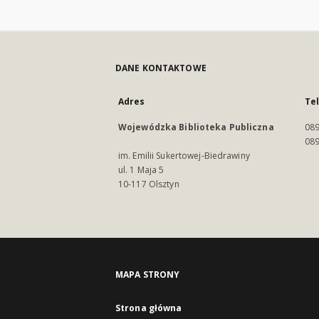
DANE KONTAKTOWE
Adres
Te
Wojewódzka Biblioteka Publiczna
089
089
im. Emilii Sukertowej-Biedrawiny
ul. 1 Maja 5
10-117 Olsztyn
MAPA STRONY
Strona główna