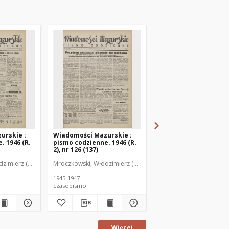
urskie :
Wiadomości Mazurskie :
Wiadomości Mazurski
. 1946 (R.
pismo codzienne. 1946 (R.
pismo codzienne. 1946
2), nr 126 (137)
2), nr 127 (138)
zimierz (1902-1971). Redaktor
Mroczkowski, Włodzimierz (1902-1971). Redaktor
Mroczkowski, Włodzimie
1945-1947
1945-1947
czasopismo
czasopismo
Więcej