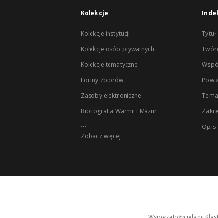
Kolekcje
Inde
Kolekcje instytucji
Tytuł
Kolekcje osób prywatnych
Twór
Kolekcje tematyczne
Wspó
Formy zbiorów
Powią
Zasoby elektroniczne
Tema
Bibliografia Warmii i Mazur
Zakr
...
Opis
Zobacz więcej
Współzałożycielami Klas