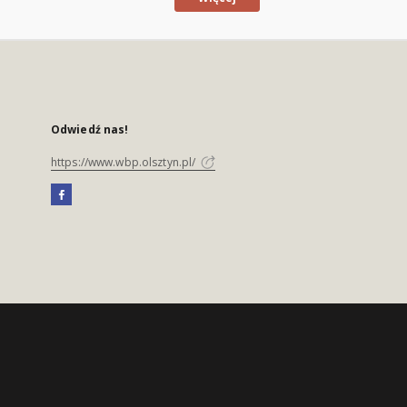
Odwiedź nas!
https://www.wbp.olsztyn.pl/