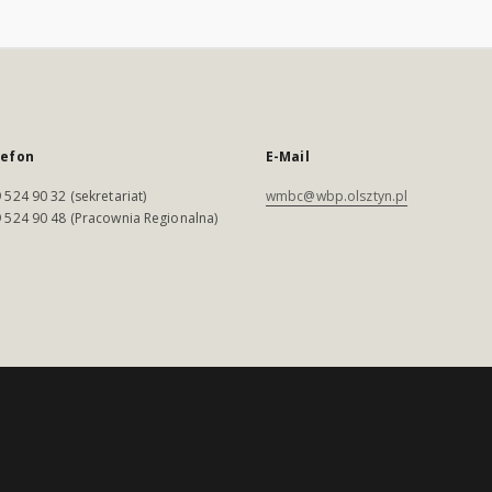
lefon
E-Mail
 524 90 32 (sekretariat)
wmbc@wbp.olsztyn.pl
 524 90 48 (Pracownia Regionalna)