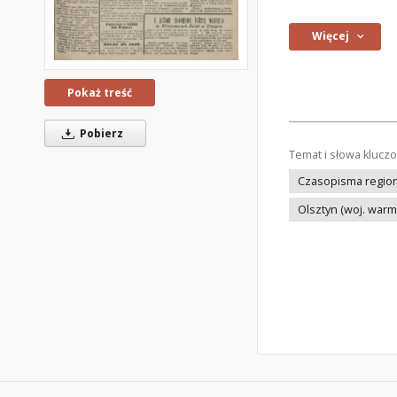
Więcej
Pokaż treść
Pobierz
Temat i słowa klucz
Czasopisma regiona
Olsztyn (woj. war