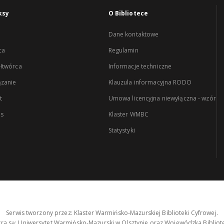
ksy
O Bibliotece
Dane kontaktowe
ca
Regulamin
łtwórca
Informacje techniczne
zanie
Klauzula informacyjna RODO
t
Umowa licencyjna niewyłączna - wzór
es
Klaster WMBC
Statystyki
Serwis tworzony przez: Klaster Warmińsko-Mazurskiej Biblioteki Cyfrowej.
tra są: Uniwersytet Warmińsko-Mazurski w Olsztynie oraz Wojewódzka Bibliote