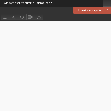
Wiadomości Mazurskie : pismo codzienne. 1946 (R. 2), nr 60
Pokaż szczegóły