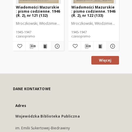
Wiadomości Mazurskie
Wiadomości Mazurskie
Wi
: pismo codzienne. 1946
: pismo codzienne. 1946
: 
(R. 2), nr 121 (132)
(R. 2), nr 122 (133)
(R.
Mroczkowski, Włodzimierz (1902-1971). Redaktor
Mroczkowski, Włodzimierz (1902-197
Mro
1945-1947
1945-1947
194
czasopismo
czasopismo
cz
Więcej
DANE KONTAKTOWE
Adres
Wojewódzka Biblioteka Publiczna
im. Emilii Sukertowej-Biedrawiny