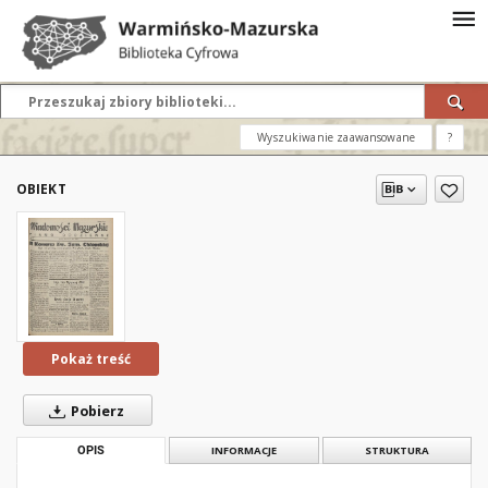
Wyszukiwanie zaawansowane
?
OBIEKT
Pokaż treść
Pobierz
OPIS
INFORMACJE
STRUKTURA