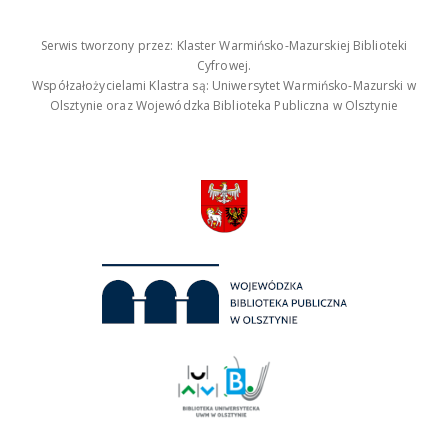
Serwis tworzony przez: Klaster Warmińsko-Mazurskiej Biblioteki
Cyfrowej.
Współzałożycielami Klastra są: Uniwersytet Warmińsko-Mazurski w
Olsztynie oraz Wojewódzka Biblioteka Publiczna w Olsztynie