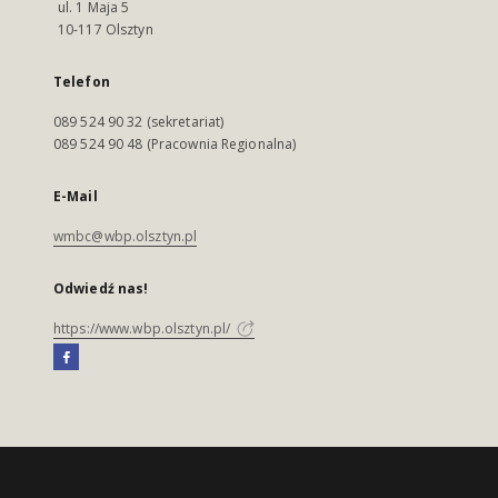
ul. 1 Maja 5
10-117 Olsztyn
Telefon
089 524 90 32 (sekretariat)
089 524 90 48 (Pracownia Regionalna)
E-Mail
wmbc@wbp.olsztyn.pl
Odwiedź nas!
https://www.wbp.olsztyn.pl/