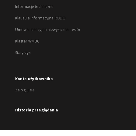
Informacje techniczne
Klauzula informacyjna RODO
Umowa licencyjna niewyłączna - wzór
Klaster WMBC
Statystyki
Konto użytkownika
Zaloguj się
Historia przeglądania