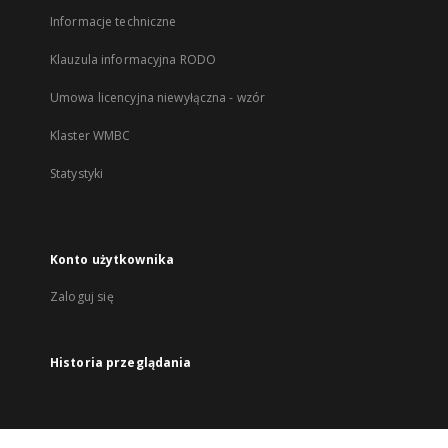
Informacje techniczne
Klauzula informacyjna RODO
Umowa licencyjna niewyłączna - wzór
Klaster WMBC
Statystyki
Konto użytkownika
Zaloguj się
Historia przeglądania