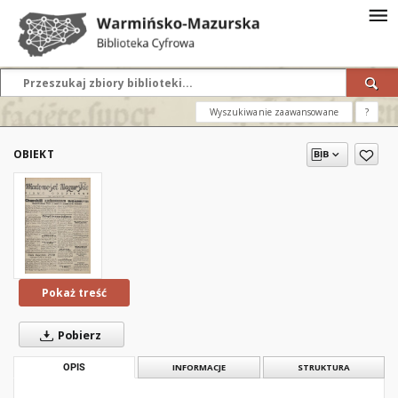
Wyszukiwanie zaawansowane
?
OBIEKT
Pokaż treść
Pobierz
OPIS
INFORMACJE
STRUKTURA