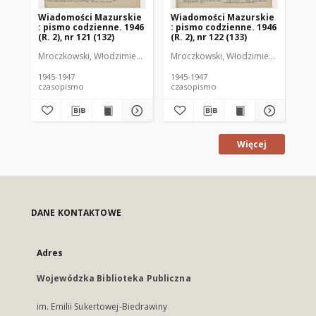
Wiadomości Mazurskie
Wiadomości Mazurskie
Wi
: pismo codzienne. 1946
: pismo codzienne. 1946
: 
(R. 2), nr 121 (132)
(R. 2), nr 122 (133)
(R.
Mroczkowski, Włodzimierz (1902-1971). Redaktor
Mroczkowski, Włodzimierz (1902-197
Mro
1945-1947
1945-1947
194
czasopismo
czasopismo
cz
Więcej
DANE KONTAKTOWE
Adres
Wojewódzka Biblioteka Publiczna
im. Emilii Sukertowej-Biedrawiny