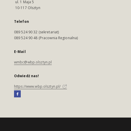
ul. 1 Maja 5
10-117 Olsztyn
Telefon
089 524 90 32 (sekretariat)
089 524 90 48 (Pracownia Regionalna)
E-Mail
wmbc@wbp.olsztyn.pl
Odwiedź nas!
https://www.wbp.olsztyn.pl/