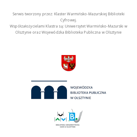
Serwis tworzony przez: Klaster Warmińsko-Mazurskiej Biblioteki
Cyfrowej.
Współzałożycielami Klastra są: Uniwersytet Warmińsko-Mazurski w
Olsztynie oraz Wojewódzka Biblioteka Publiczna w Olsztynie