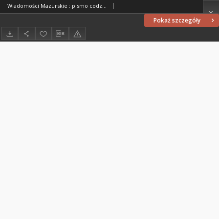
Wiadomości Mazurskie : pismo codzienne. 1946 (R. 2), nr 68
Pokaż szczegóły