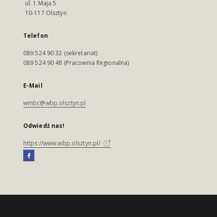
ul. 1 Maja 5
10-117 Olsztyn
Telefon
089 524 90 32 (sekretariat)
089 524 90 48 (Pracownia Regionalna)
E-Mail
wmbc@wbp.olsztyn.pl
Odwiedź nas!
https://www.wbp.olsztyn.pl/