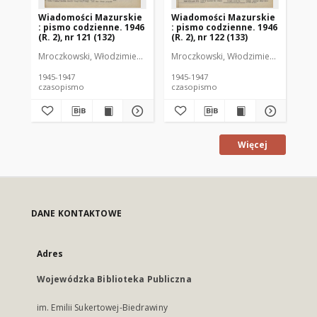
Wiadomości Mazurskie
Wiadomości Mazurskie
Wi
: pismo codzienne. 1946
: pismo codzienne. 1946
: 
(R. 2), nr 121 (132)
(R. 2), nr 122 (133)
(R.
Mroczkowski, Włodzimierz (1902-1971). Redaktor
Mroczkowski, Włodzimierz (1902-197
Mro
1945-1947
1945-1947
194
czasopismo
czasopismo
cz
Więcej
DANE KONTAKTOWE
Adres
Wojewódzka Biblioteka Publiczna
im. Emilii Sukertowej-Biedrawiny