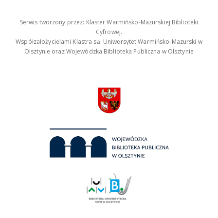
Serwis tworzony przez: Klaster Warmińsko-Mazurskiej Biblioteki
Cyfrowej.
Współzałożycielami Klastra są: Uniwersytet Warmińsko-Mazurski w
Olsztynie oraz Wojewódzka Biblioteka Publiczna w Olsztynie