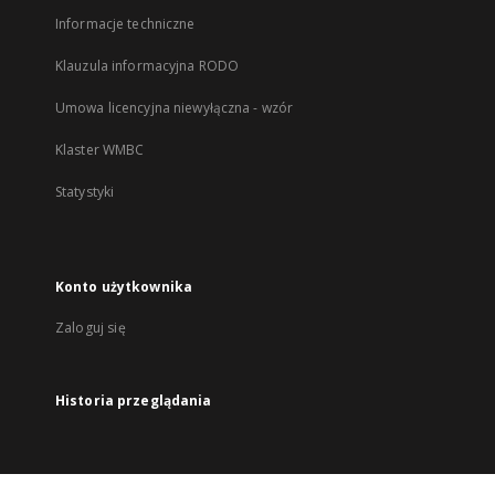
Informacje techniczne
Klauzula informacyjna RODO
Umowa licencyjna niewyłączna - wzór
Klaster WMBC
Statystyki
Konto użytkownika
Zaloguj się
Historia przeglądania