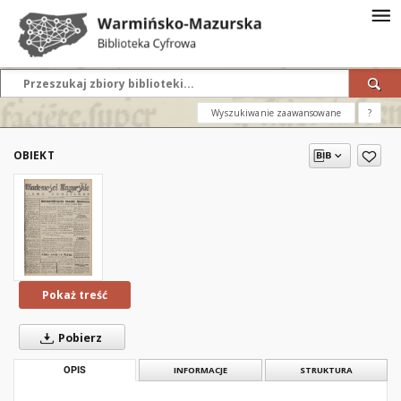
Wyszukiwanie zaawansowane
?
OBIEKT
Pokaż treść
Pobierz
OPIS
INFORMACJE
STRUKTURA