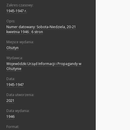
Zakres czasowy:
1945-1947 r.
Opis:
Numer datowany: Sobota-Niedziela, 20-21
kwietnia 1946
;
6 stron
Miejsce wydania:
Olsztyn
Wydawca:
Wojewódzki Urząd Informacji i Propagandy w
Olsztynie
Data:
1945-1947
Data utworzenia:
2021
Data wydania:
1946
Format: