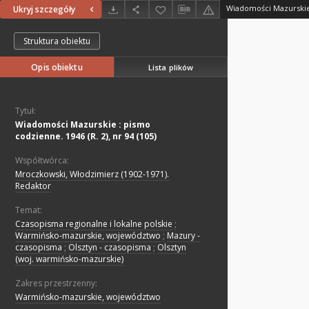
Ukryj szczegóły
Struktura obiektu
Opis obiektu
Lista plików
Tytuł:
Wiadomości Mazurskie : pismo
codzienne. 1946 (R. 2), nr 94 (105)
Współtwórca:
Mroczkowski, Włodzimierz (1902-1971).
Redaktor
Temat:
Czasopisma regionalne i lokalne polskie
;
Warmińsko-mazurskie, województwo
;
Mazury -
czasopisma
;
Olsztyn - czasopisma
;
Olsztyn
(woj. warmińsko-mazurskie)
Zakres przestrzenny:
Warmińsko-mazurskie, województwo