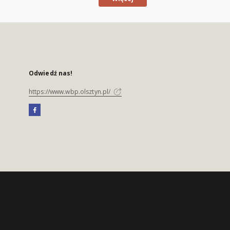
Odwiedź nas!
https://www.wbp.olsztyn.pl/