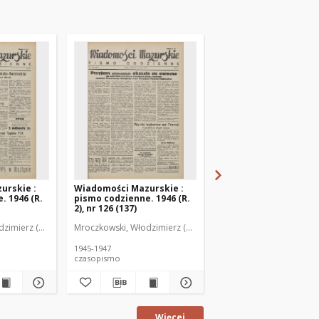
urskie :
Wiadomości Mazurskie :
Wiadomości Mazurski
. 1946 (R.
pismo codzienne. 1946 (R.
pismo codzienne. 1946
2), nr 126 (137)
2), nr 127 (138)
zimierz (1902-1971). Redaktor
Mroczkowski, Włodzimierz (1902-1971). Redaktor
Mroczkowski, Włodzimie
1945-1947
1945-1947
czasopismo
czasopismo
Więcej