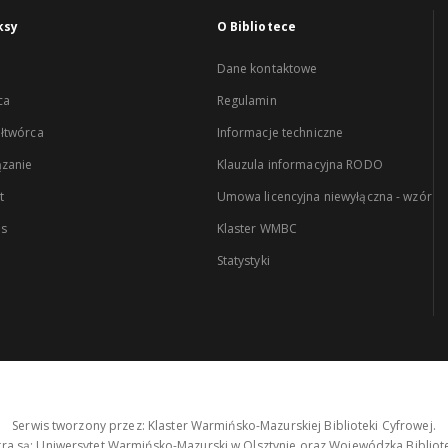
ksy
O Bibliotece
Dane kontaktowe
ca
Regulamin
łtwórca
Informacje techniczne
zanie
Klauzula informacyjna RODO
t
Umowa licencyjna niewyłączna - wzór
es
Klaster WMBC
Statystyki
Serwis tworzony przez: Klaster Warmińsko-Mazurskiej Biblioteki Cyfrowej.
tra są: Uniwersytet Warmińsko-Mazurski w Olsztynie oraz Wojewódzka Bibliote