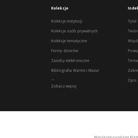
Kolekcje
Inde
Kolekcje instytucji
Tytuł
Kolekcje osób prywatnych
Twór
Kolekcje tematyczne
Wspó
Formy zbiorów
Powią
Zasoby elektroniczne
Tema
Bibliografia Warmii i Mazur
Zakr
...
Opis
Zobacz więcej
Współzałożycielami Klas