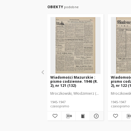
OBIEKTY
podobne
Wiadomości Mazurskie :
Wiadomośc
pismo codzienne. 1946 (R.
pismo codz
2), nr 121 (132)
2), nr 122 (
Mroczkowski, Włodzimierz (1902-1971). Redakto
Mroczkowski
1945-1947
1945-1947
czasopismo
czasopismo