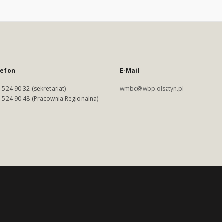
lefon
E-Mail
 524 90 32 (sekretariat)
wmbc@wbp.olsztyn.pl
 524 90 48 (Pracownia Regionalna)