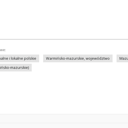
owe:
lne i lokalne polskie
Warmińsko-mazurskie, województwo
Mazu
mińsko-mazurskie)