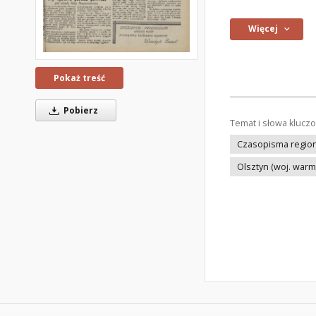
Więcej
Pokaż treść
Pobierz
Temat i słowa klucz
Czasopisma regiona
Olsztyn (woj. war