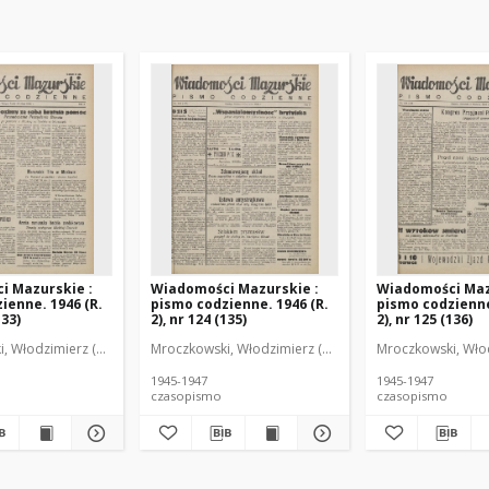
i Mazurskie :
Wiadomości Mazurskie :
Wiadomości Maz
ienne. 1946 (R.
pismo codzienne. 1946 (R.
pismo codzienne
133)
2), nr 124 (135)
2), nr 125 (136)
r
, Włodzimierz (1902-1971). Redaktor
Mroczkowski, Włodzimierz (1902-1971). Redaktor
Mroczkowski, Włod
1945-1947
1945-1947
czasopismo
czasopismo