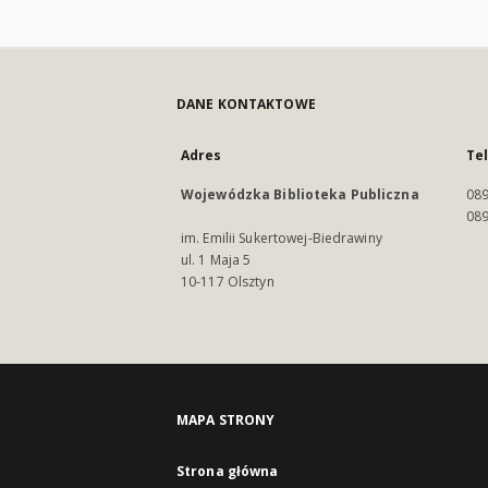
DANE KONTAKTOWE
Adres
Te
Wojewódzka Biblioteka Publiczna
089
089
im. Emilii Sukertowej-Biedrawiny
ul. 1 Maja 5
10-117 Olsztyn
MAPA STRONY
Strona główna