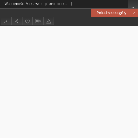
Wiadomości Mazurskie : pismo codzienne. 1946 (R. 2), nr 132 (143)
Pokaż szczegóły