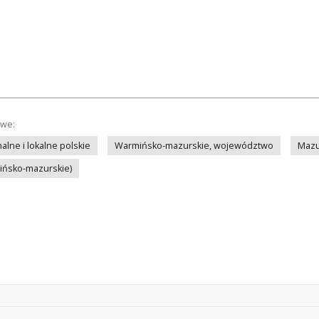
owe:
lne i lokalne polskie
Warmińsko-mazurskie, województwo
Mazu
mińsko-mazurskie)