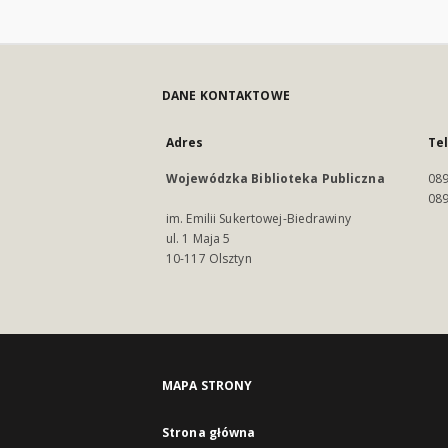
DANE KONTAKTOWE
Adres
Te
Wojewódzka Biblioteka Publiczna
089
089
im. Emilii Sukertowej-Biedrawiny
ul. 1 Maja 5
10-117 Olsztyn
MAPA STRONY
Strona główna