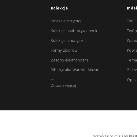
Kolekcje
Inde
Kolekcje instytucji
Tytuł
Kolekcje osób prywatnych
Twór
Kolekcje tematyczne
Wspó
Formy zbiorów
Powią
Zasoby elektroniczne
Tema
Bibliografia Warmii i Mazur
Zakr
...
Opis
Zobacz więcej
Współzałożycielami Klas