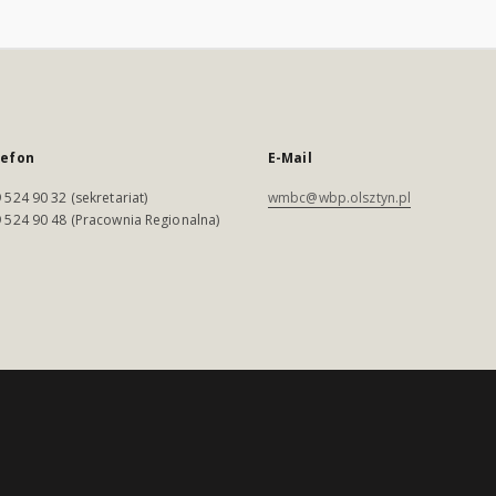
lefon
E-Mail
 524 90 32 (sekretariat)
wmbc@wbp.olsztyn.pl
 524 90 48 (Pracownia Regionalna)