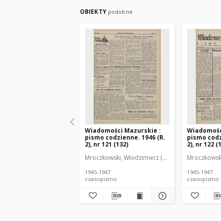
OBIEKTY
podobne
Wiadomości Mazurskie :
Wiadomośc
pismo codzienne. 1946 (R.
pismo codz
2), nr 121 (132)
2), nr 122 (
Mroczkowski, Włodzimierz (1902-1971). Redakto
Mroczkowski
1945-1947
1945-1947
czasopismo
czasopismo