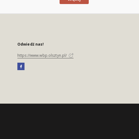
Odwiedź nas!
https://www.wbp.olsztyn.pl/