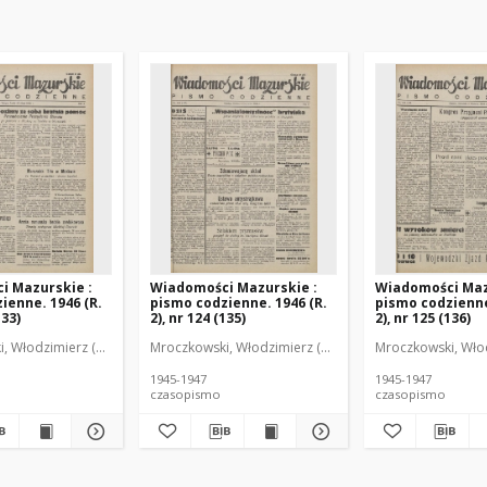
i Mazurskie :
Wiadomości Mazurskie :
Wiadomości Maz
ienne. 1946 (R.
pismo codzienne. 1946 (R.
pismo codzienne
133)
2), nr 124 (135)
2), nr 125 (136)
r
, Włodzimierz (1902-1971). Redaktor
Mroczkowski, Włodzimierz (1902-1971). Redaktor
Mroczkowski, Włod
1945-1947
1945-1947
czasopismo
czasopismo