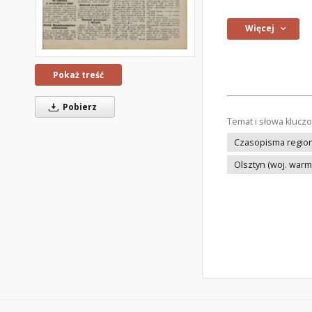
Więcej
Pokaż treść
Pobierz
Temat i słowa klucz
Czasopisma regiona
Olsztyn (woj. war