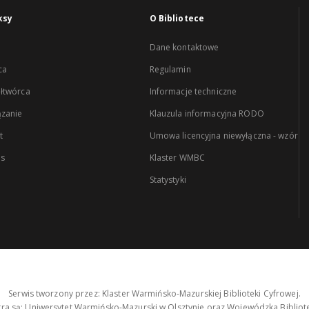
ksy
O Bibliotece
Dane kontaktowe
ca
Regulamin
łtwórca
Informacje techniczne
zanie
Klauzula informacyjna RODO
t
Umowa licencyjna niewyłączna - wzór
es
Klaster WMBC
Statystyki
Serwis tworzony przez: Klaster Warmińsko-Mazurskiej Biblioteki Cyfrowej.
tra są: Uniwersytet Warmińsko-Mazurski w Olsztynie oraz Wojewódzka Bibliote