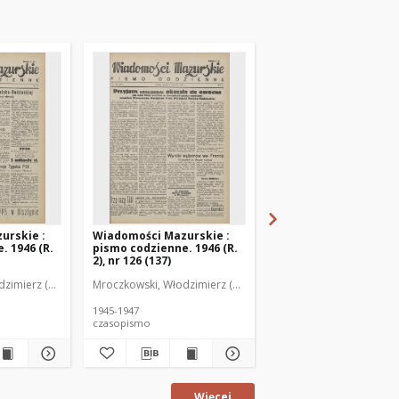
urskie :
Wiadomości Mazurskie :
Wiadomości Mazurski
. 1946 (R.
pismo codzienne. 1946 (R.
pismo codzienne. 1946
2), nr 126 (137)
2), nr 127 (138)
zimierz (1902-1971). Redaktor
Mroczkowski, Włodzimierz (1902-1971). Redaktor
Mroczkowski, Włodzimie
1945-1947
1945-1947
czasopismo
czasopismo
Więcej