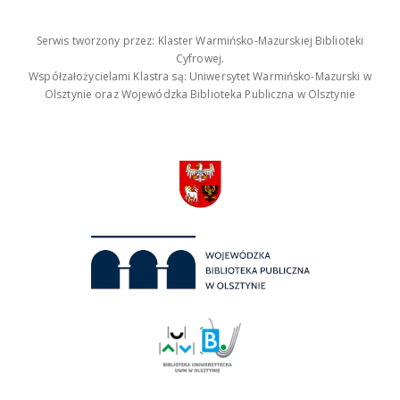
Serwis tworzony przez: Klaster Warmińsko-Mazurskiej Biblioteki
Cyfrowej.
Współzałożycielami Klastra są: Uniwersytet Warmińsko-Mazurski w
Olsztynie oraz Wojewódzka Biblioteka Publiczna w Olsztynie