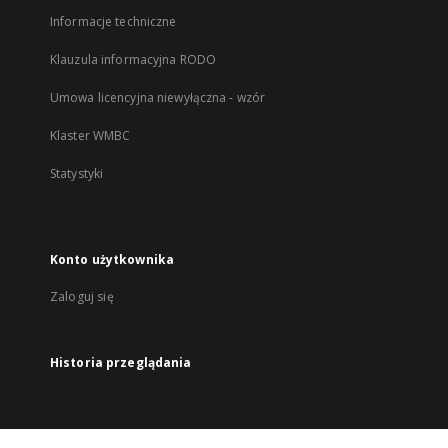
Informacje techniczne
Klauzula informacyjna RODO
Umowa licencyjna niewyłączna - wzór
Klaster WMBC
Statystyki
Konto użytkownika
Zaloguj się
Historia przeglądania