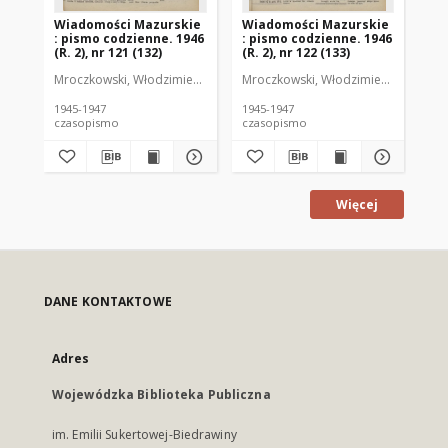
Wiadomości Mazurskie
Wiadomości Mazurskie
Wi
: pismo codzienne. 1946
: pismo codzienne. 1946
: 
(R. 2), nr 121 (132)
(R. 2), nr 122 (133)
(R.
Mroczkowski, Włodzimierz (1902-1971). Redaktor
Mroczkowski, Włodzimierz (1902-197
Mro
1945-1947
1945-1947
194
czasopismo
czasopismo
cz
Więcej
DANE KONTAKTOWE
Adres
Wojewódzka Biblioteka Publiczna
im. Emilii Sukertowej-Biedrawiny