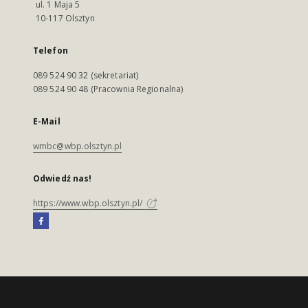
ul. 1 Maja 5
10-117 Olsztyn
Telefon
089 524 90 32 (sekretariat)
089 524 90 48 (Pracownia Regionalna)
E-Mail
wmbc@wbp.olsztyn.pl
Odwiedź nas!
https://www.wbp.olsztyn.pl/