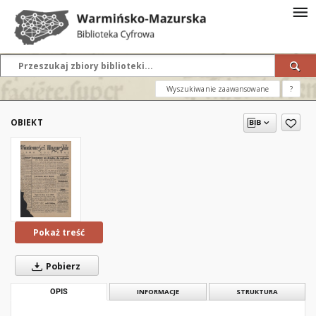
Wyszukiwanie zaawansowane
?
OBIEKT
Pokaż treść
Pobierz
OPIS
INFORMACJE
STRUKTURA