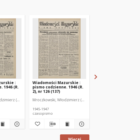
urskie :
Wiadomości Mazurskie :
Wiadomości Mazurski
. 1946 (R.
pismo codzienne. 1946 (R.
pismo codzienne. 1946
2), nr 126 (137)
2), nr 127 (138)
zimierz (1902-1971). Redaktor
Mroczkowski, Włodzimierz (1902-1971). Redaktor
Mroczkowski, Włodzimie
1945-1947
1945-1947
czasopismo
czasopismo
Więcej