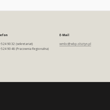
lefon
E-Mail
 524 90 32 (sekretariat)
wmbc@wbp.olsztyn.pl
 524 90 48 (Pracownia Regionalna)