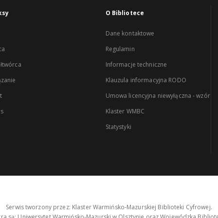
ksy
O Bibliotece
Dane kontaktowe
ca
Regulamin
łtwórca
Informacje techniczne
zanie
Klauzula informacyjna RODO
t
Umowa licencyjna niewyłączna - wzór
es
Klaster WMBC
Statystyki
Serwis tworzony przez: Klaster Warmińsko-Mazurskiej Biblioteki Cyfrowej.
tra są: Uniwersytet Warmińsko-Mazurski w Olsztynie oraz Wojewódzka Bibliote