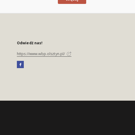
Odwiedź nas!
https://www.wbp.olsztyn.pl/