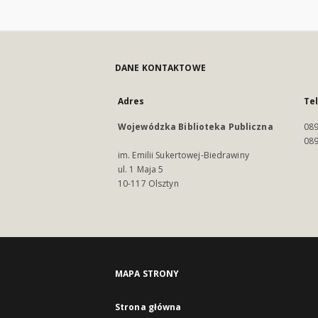
DANE KONTAKTOWE
Adres
Te
Wojewódzka Biblioteka Publiczna
089
089
im. Emilii Sukertowej-Biedrawiny
ul. 1 Maja 5
10-117 Olsztyn
MAPA STRONY
Strona główna