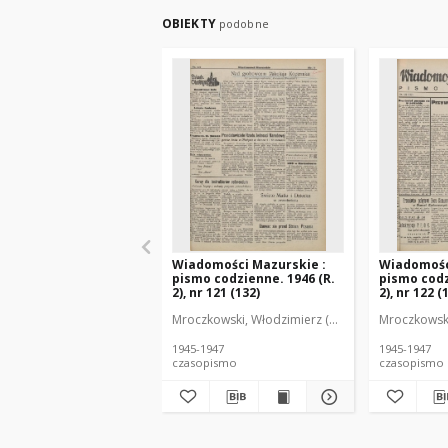
OBIEKTY
podobne
Wiadomości Mazurskie :
Wiadomośc
pismo codzienne. 1946 (R.
pismo codz
2), nr 121 (132)
2), nr 122 (
Mroczkowski, Włodzimierz (1902-1971). Redakto
Mroczkowski
1945-1947
1945-1947
czasopismo
czasopismo