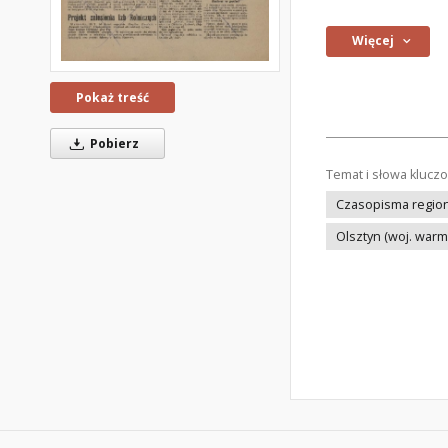
Więcej
Pokaż treść
Pobierz
Temat i słowa klucz
Czasopisma regiona
Olsztyn (woj. war