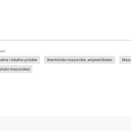
owe:
lne i lokalne polskie
Warmińsko-mazurskie, województwo
Mazu
mińsko-mazurskie)