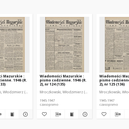
i Mazurskie :
Wiadomości Mazurskie :
Wiadomości Maz
ienne. 1946 (R.
pismo codzienne. 1946 (R.
pismo codzienne
133)
2), nr 124 (135)
2), nr 125 (136)
r
, Włodzimierz (1902-1971). Redaktor
Mroczkowski, Włodzimierz (1902-1971). Redaktor
Mroczkowski, Włod
1945-1947
1945-1947
czasopismo
czasopismo