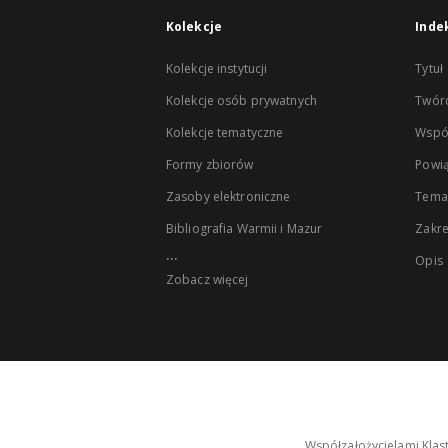
Kolekcje
Inde
Kolekcje instytucji
Tytuł
Kolekcje osób prywatnych
Twór
Kolekcje tematyczne
Wspó
Formy zbiorów
Powią
Zasoby elektroniczne
Tema
Bibliografia Warmii i Mazur
Zakr
...
Opis
Zobacz więcej
Współzałożycielami Klas