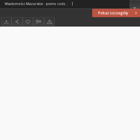
Wiadomości Mazurskie : pismo codzienne. 1946 (R. 2), nr 178 (189)
Pokaż szczegóły