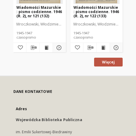
Wiadomości Mazurskie
Wiadomości Mazurskie
Wi
: pismo codzienne. 1946
: pismo codzienne. 1946
: 
(R. 2), nr 121 (132)
(R. 2), nr 122 (133)
(R.
Mroczkowski, Włodzimierz (1902-1971). Redaktor
Mroczkowski, Włodzimierz (1902-197
Mro
1945-1947
1945-1947
194
czasopismo
czasopismo
cz
Więcej
DANE KONTAKTOWE
Adres
Wojewódzka Biblioteka Publiczna
im. Emilii Sukertowej-Biedrawiny