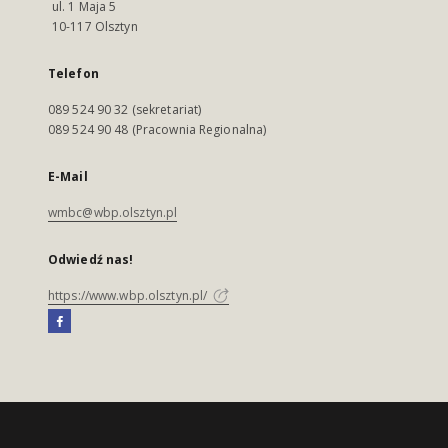
ul. 1 Maja 5
10-117 Olsztyn
Telefon
089 524 90 32 (sekretariat)
089 524 90 48 (Pracownia Regionalna)
E-Mail
wmbc@wbp.olsztyn.pl
Odwiedź nas!
https://www.wbp.olsztyn.pl/