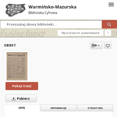
Wyszukiwanie zaawansowane
?
OBIEKT
Pokaż treść
Pobierz
OPIS
INFORMACJE
STRUKTURA