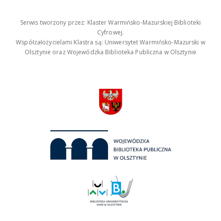
Serwis tworzony przez: Klaster Warmińsko-Mazurskiej Biblioteki
Cyfrowej.
Współzałożycielami Klastra są: Uniwersytet Warmińsko-Mazurski w
Olsztynie oraz Wojewódzka Biblioteka Publiczna w Olsztynie