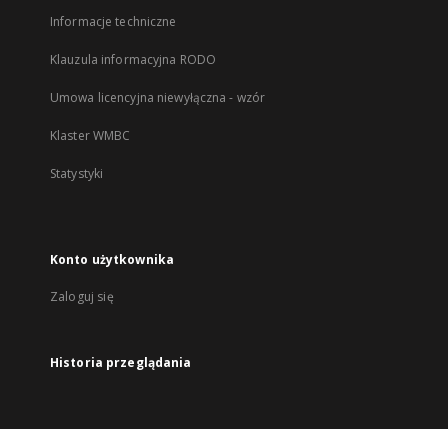
Informacje techniczne
Klauzula informacyjna RODO
Umowa licencyjna niewyłączna - wzór
Klaster WMBC
Statystyki
Konto użytkownika
Zaloguj się
Historia przeglądania