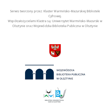
Serwis tworzony przez: Klaster Warmińsko-Mazurskiej Biblioteki
Cyfrowej.
Współzałożycielami Klastra są: Uniwersytet Warmińsko-Mazurski w
Olsztynie oraz Wojewódzka Biblioteka Publiczna w Olsztynie