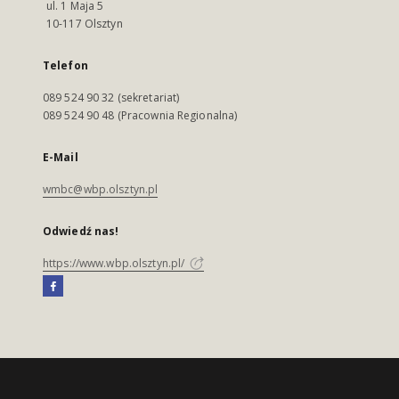
ul. 1 Maja 5
10-117 Olsztyn
Telefon
089 524 90 32 (sekretariat)
089 524 90 48 (Pracownia Regionalna)
E-Mail
wmbc@wbp.olsztyn.pl
Odwiedź nas!
https://www.wbp.olsztyn.pl/