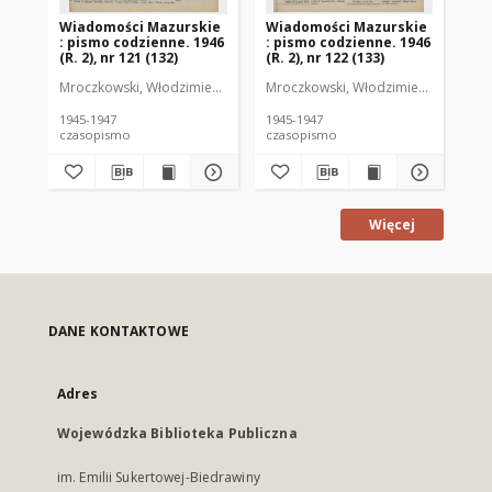
Wiadomości Mazurskie
Wiadomości Mazurskie
Wi
: pismo codzienne. 1946
: pismo codzienne. 1946
: 
(R. 2), nr 121 (132)
(R. 2), nr 122 (133)
(R.
Mroczkowski, Włodzimierz (1902-1971). Redaktor
Mroczkowski, Włodzimierz (1902-197
Mro
1945-1947
1945-1947
194
czasopismo
czasopismo
cz
Więcej
DANE KONTAKTOWE
Adres
Wojewódzka Biblioteka Publiczna
im. Emilii Sukertowej-Biedrawiny