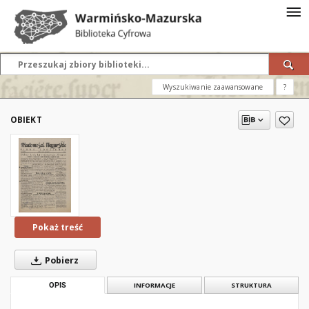
Wyszukiwanie zaawansowane
?
OBIEKT
Pokaż treść
Pobierz
OPIS
INFORMACJE
STRUKTURA