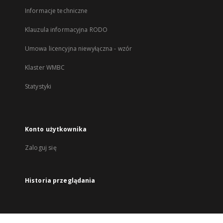
Informacje techniczne
Klauzula informacyjna RODO
Umowa licencyjna niewyłączna - wzór
Klaster WMBC
Statystyki
Konto użytkownika
Zaloguj się
Historia przeglądania