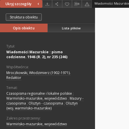
Ukryj szczegóły
Struktura obiektu
Opis obiektu
Lista plików
Tytuł:
Wiadomości Mazurskie : pismo
codzienne. 1946 (R. 2), nr 235 (246)
Współtwórca:
Mroczkowski, Włodzimierz (1902-1971).
Redaktor
Temat:
Czasopisma regionalne i lokalne polskie
;
Warmińsko-mazurskie, województwo
;
Mazury -
czasopisma
;
Olsztyn - czasopisma
;
Olsztyn
(woj. warmińsko-mazurskie)
Zakres przestrzenny:
Warmińsko-mazurskie, województwo