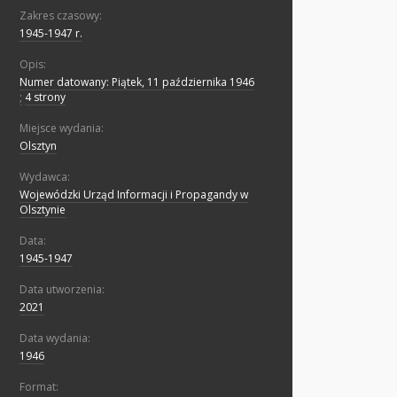
Zakres czasowy:
1945-1947 r.
Opis:
Numer datowany: Piątek, 11 października 1946
;
4 strony
Miejsce wydania:
Olsztyn
Wydawca:
Wojewódzki Urząd Informacji i Propagandy w
Olsztynie
Data:
1945-1947
Data utworzenia:
2021
Data wydania:
1946
Format: