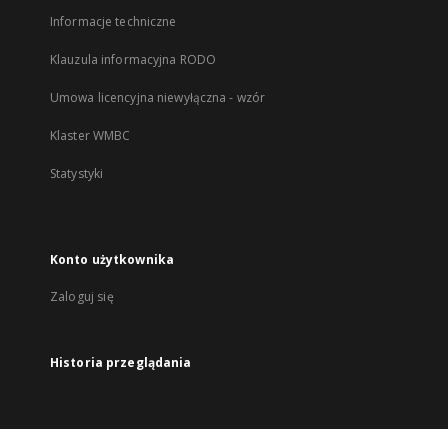
Informacje techniczne
Klauzula informacyjna RODO
Umowa licencyjna niewyłączna - wzór
Klaster WMBC
Statystyki
Konto użytkownika
Zaloguj się
Historia przeglądania