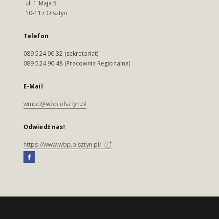
ul. 1 Maja 5
10-117 Olsztyn
Telefon
089 524 90 32 (sekretariat)
089 524 90 48 (Pracownia Regionalna)
E-Mail
wmbc@wbp.olsztyn.pl
Odwiedź nas!
https://www.wbp.olsztyn.pl/