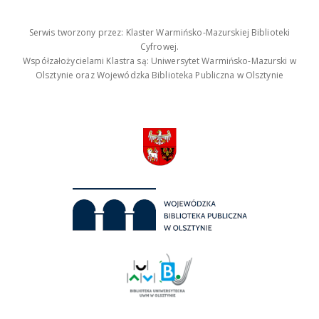
Serwis tworzony przez: Klaster Warmińsko-Mazurskiej Biblioteki
Cyfrowej.
Współzałożycielami Klastra są: Uniwersytet Warmińsko-Mazurski w
Olsztynie oraz Wojewódzka Biblioteka Publiczna w Olsztynie