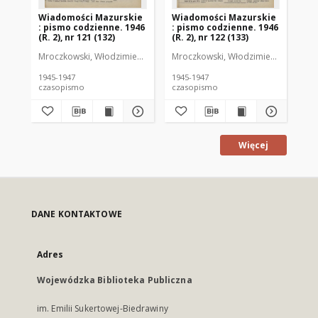
Wiadomości Mazurskie
Wiadomości Mazurskie
Wi
: pismo codzienne. 1946
: pismo codzienne. 1946
: 
(R. 2), nr 121 (132)
(R. 2), nr 122 (133)
(R.
Mroczkowski, Włodzimierz (1902-1971). Redaktor
Mroczkowski, Włodzimierz (1902-197
Mro
1945-1947
1945-1947
194
czasopismo
czasopismo
cz
Więcej
DANE KONTAKTOWE
Adres
Wojewódzka Biblioteka Publiczna
im. Emilii Sukertowej-Biedrawiny