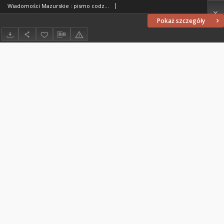
Wiadomości Mazurskie : pismo codzienne. 1946 (R. 2), nr 237 (248)
Pokaż szczegóły