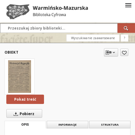
Wyszukiwanie zaawansowane
?
OBIEKT
Pokaż treść
Pobierz
OPIS
INFORMACJE
STRUKTURA