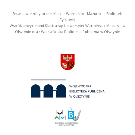
Serwis tworzony przez: Klaster Warmińsko-Mazurskiej Biblioteki
Cyfrowej.
Współzałożycielami Klastra są: Uniwersytet Warmińsko-Mazurski w
Olsztynie oraz Wojewódzka Biblioteka Publiczna w Olsztynie