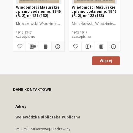
Wiadomości Mazurskie
Wiadomości Mazurskie
Wi
: pismo codzienne. 1946
: pismo codzienne. 1946
: 
(R. 2), nr 121 (132)
(R. 2), nr 122 (133)
(R.
Mroczkowski, Włodzimierz (1902-1971). Redaktor
Mroczkowski, Włodzimierz (1902-197
Mro
1945-1947
1945-1947
194
czasopismo
czasopismo
cz
Więcej
DANE KONTAKTOWE
Adres
Wojewódzka Biblioteka Publiczna
im. Emilii Sukertowej-Biedrawiny