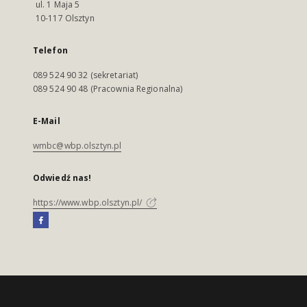
ul. 1 Maja 5
10-117 Olsztyn
Telefon
089 524 90 32 (sekretariat)
089 524 90 48 (Pracownia Regionalna)
E-Mail
wmbc@wbp.olsztyn.pl
Odwiedź nas!
https://www.wbp.olsztyn.pl/