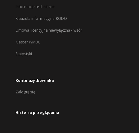
Informacje techniczne
Klauzula informacyjna RODO
Umowa licencyjna niewyłączna - wzór
Klaster WMBC
Statystyki
Konto użytkownika
Zaloguj się
Historia przeglądania