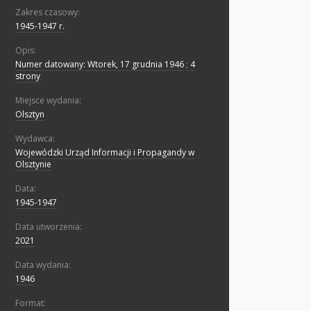
Zakres czasowy:
1945-1947 r.
Opis:
Numer datowany: Wtorek, 17 grudnia 1946
;
4
strony
Miejsce wydania:
Olsztyn
Wydawca:
Wojewódzki Urząd Informacji i Propagandy w
Olsztynie
Data:
1945-1947
Data utworzenia:
2021
Data wydania:
1946
Format: