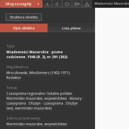
Ukryj szczegóły
Struktura obiektu
Opis obiektu
Lista plików
Tytuł:
Wiadomości Mazurskie : pismo
codzienne. 1946 (R. 2), nr 291 (302)
Współtwórca:
Mroczkowski, Włodzimierz (1902-1971).
Redaktor
Temat:
Czasopisma regionalne i lokalne polskie
;
Warmińsko-mazurskie, województwo
;
Mazury -
czasopisma
;
Olsztyn - czasopisma
;
Olsztyn
(woj. warmińsko-mazurskie)
Zakres przestrzenny:
Warmińsko-mazurskie, województwo