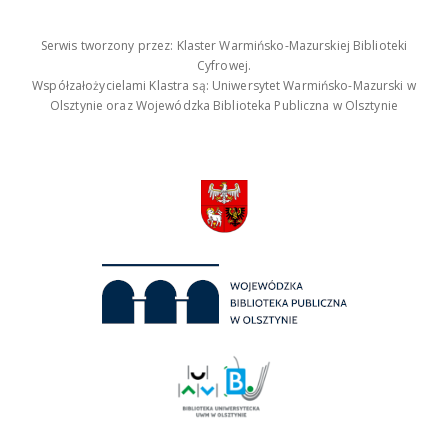
Serwis tworzony przez: Klaster Warmińsko-Mazurskiej Biblioteki
Cyfrowej.
Współzałożycielami Klastra są: Uniwersytet Warmińsko-Mazurski w
Olsztynie oraz Wojewódzka Biblioteka Publiczna w Olsztynie