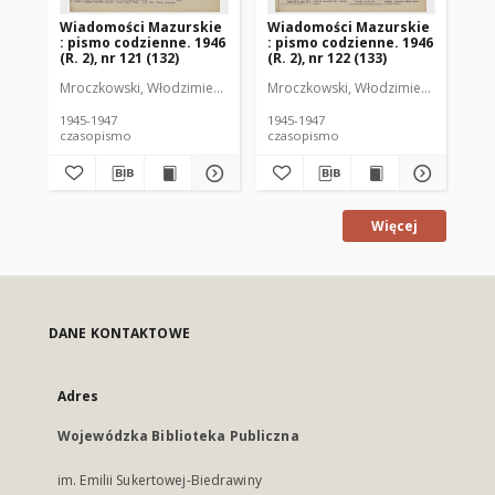
Wiadomości Mazurskie
Wiadomości Mazurskie
Wi
: pismo codzienne. 1946
: pismo codzienne. 1946
: 
(R. 2), nr 121 (132)
(R. 2), nr 122 (133)
(R.
Mroczkowski, Włodzimierz (1902-1971). Redaktor
Mroczkowski, Włodzimierz (1902-197
Mro
1945-1947
1945-1947
194
czasopismo
czasopismo
cz
Więcej
DANE KONTAKTOWE
Adres
Wojewódzka Biblioteka Publiczna
im. Emilii Sukertowej-Biedrawiny