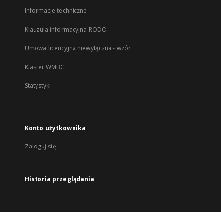
Informacje techniczne
Klauzula informacyjna RODO
Umowa licencyjna niewyłączna - wzór
Klaster WMBC
Statystyki
Konto użytkownika
Zaloguj się
Historia przeglądania