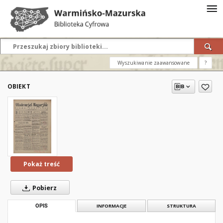
Wyszukiwanie zaawansowane
?
OBIEKT
Pokaż treść
Pobierz
OPIS
INFORMACJE
STRUKTURA