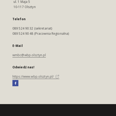
ul. 1 Maja 5
10-117 Olsztyn
Telefon
089 524 90 32 (sekretariat)
089 524 90 48 (Pracownia Regionalna)
E-Mail
wmbc@wbp.olsztyn.pl
Odwiedź nas!
https://www.wbp.olsztyn.pl/