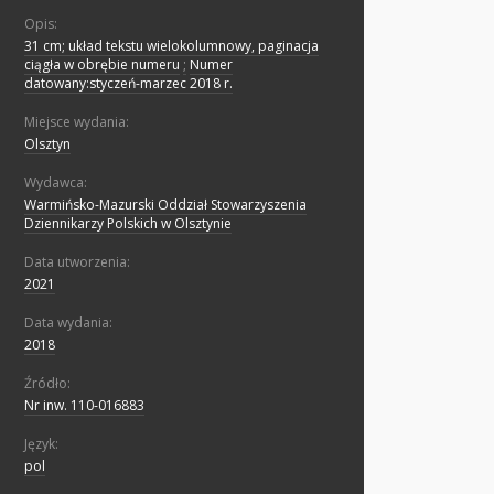
Opis:
31 cm; układ tekstu wielokolumnowy, paginacja
ciągła w obrębie numeru
;
Numer
datowany:styczeń-marzec 2018 r.
Miejsce wydania:
Olsztyn
Wydawca:
Warmińsko-Mazurski Oddział Stowarzyszenia
Dziennikarzy Polskich w Olsztynie
Data utworzenia:
2021
Data wydania:
2018
Źródło:
Nr inw. 110-016883
Język:
pol