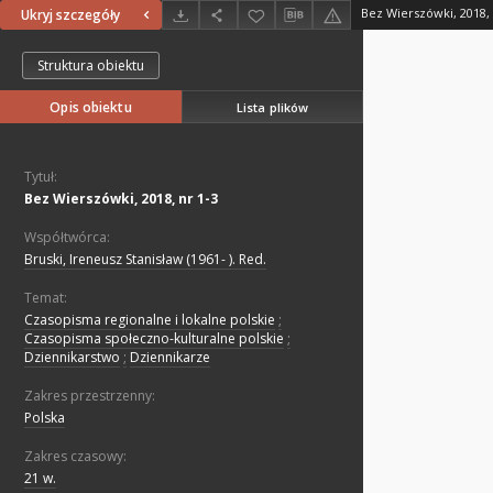
Bez Wierszówki, 2018, 
Ukryj szczegóły
Struktura obiektu
Opis obiektu
Lista plików
Tytuł:
Bez Wierszówki, 2018, nr 1-3
Współtwórca:
Bruski, Ireneusz Stanisław (1961- ). Red.
Temat:
Czasopisma regionalne i lokalne polskie
;
Czasopisma społeczno-kulturalne polskie
;
Dziennikarstwo
;
Dziennikarze
Zakres przestrzenny:
Polska
Zakres czasowy:
21 w.