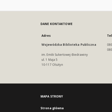
DANE KONTAKTOWE
Adres
Te
Wojewódzka Biblioteka Publiczna
089
089
im. Emilii Sukertowej-Biedrawiny
ul. 1 Maja 5
10-117 Olsztyn
MAPA STRONY
Strona główna