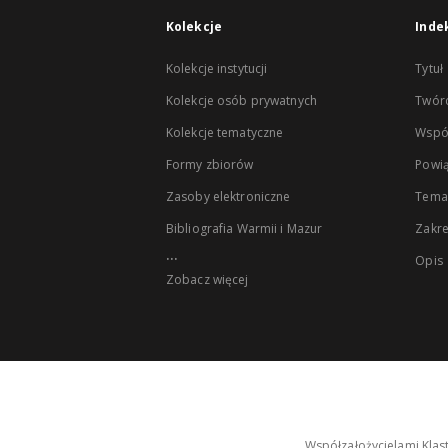
Kolekcje
Inde
Kolekcje instytucji
Tytuł
Kolekcje osób prywatnych
Twór
Kolekcje tematyczne
Wspó
Formy zbiorów
Powią
Zasoby elektroniczne
Tema
Bibliografia Warmii i Mazur
Zakr
...
Opis
Zobacz więcej
Współzałożycielami Klas