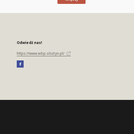
Odwiedź nas!
https://www.wbp.olsztyn.pl/