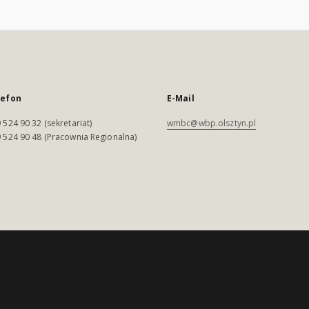
lefon
E-Mail
 524 90 32 (sekretariat)
wmbc@wbp.olsztyn.pl
 524 90 48 (Pracownia Regionalna)