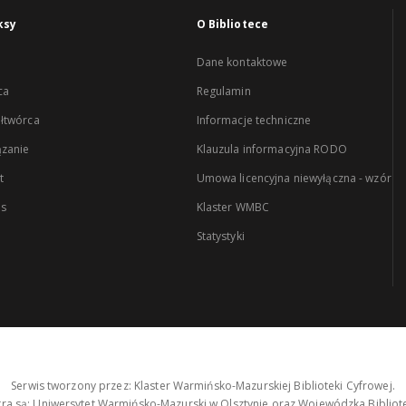
ksy
O Bibliotece
Dane kontaktowe
ca
Regulamin
łtwórca
Informacje techniczne
zanie
Klauzula informacyjna RODO
t
Umowa licencyjna niewyłączna - wzór
es
Klaster WMBC
Statystyki
Serwis tworzony przez: Klaster Warmińsko-Mazurskiej Biblioteki Cyfrowej.
tra są: Uniwersytet Warmińsko-Mazurski w Olsztynie oraz Wojewódzka Bibliote