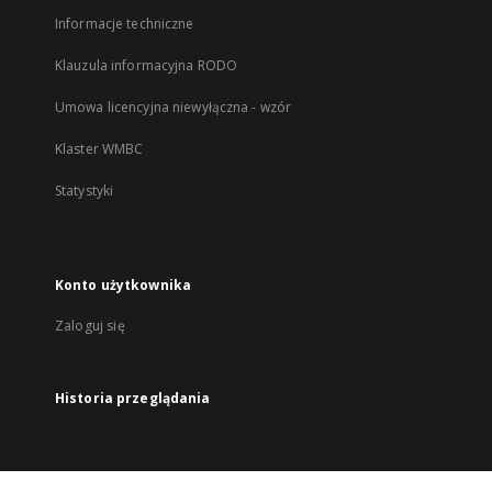
Informacje techniczne
Klauzula informacyjna RODO
Umowa licencyjna niewyłączna - wzór
Klaster WMBC
Statystyki
Konto użytkownika
Zaloguj się
Historia przeglądania