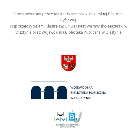
Serwis tworzony przez: Klaster Warmińsko-Mazurskiej Biblioteki
Cyfrowej.
Współzałożycielami Klastra są: Uniwersytet Warmińsko-Mazurski w
Olsztynie oraz Wojewódzka Biblioteka Publiczna w Olsztynie