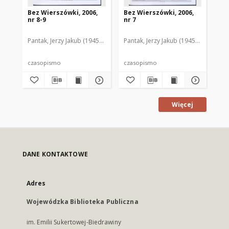
Bez Wierszówki, 2006,
Bez Wierszówki, 2006,
Be
nr 8-9
nr 7
nr 
Pantak, Jerzy Jakub (1945- ). Red.
Pantak, Jerzy Jakub (1945- ). Red.
Pan
czasopismo
czasopismo
cz
Więcej
DANE KONTAKTOWE
Adres
Wojewódzka Biblioteka Publiczna
im. Emilii Sukertowej-Biedrawiny