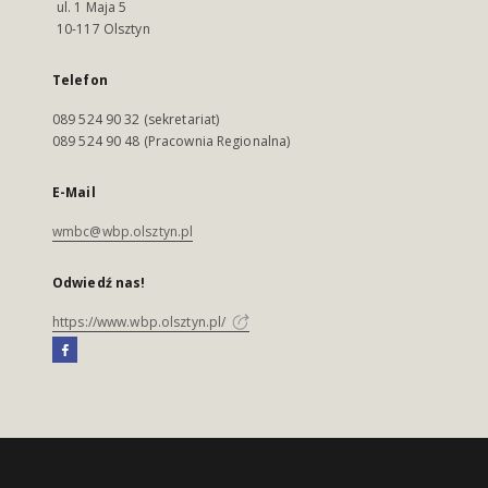
ul. 1 Maja 5
10-117 Olsztyn
Telefon
089 524 90 32 (sekretariat)
089 524 90 48 (Pracownia Regionalna)
E-Mail
wmbc@wbp.olsztyn.pl
Odwiedź nas!
https://www.wbp.olsztyn.pl/