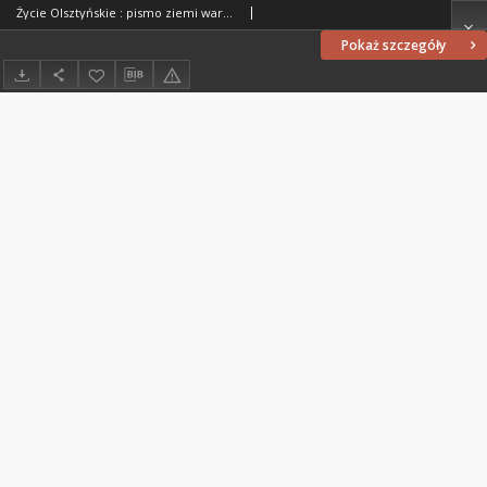
Życie Olsztyńskie : pismo ziemi warmińsko-mazurskiej, 1949, nr 17
Pokaż szczegóły