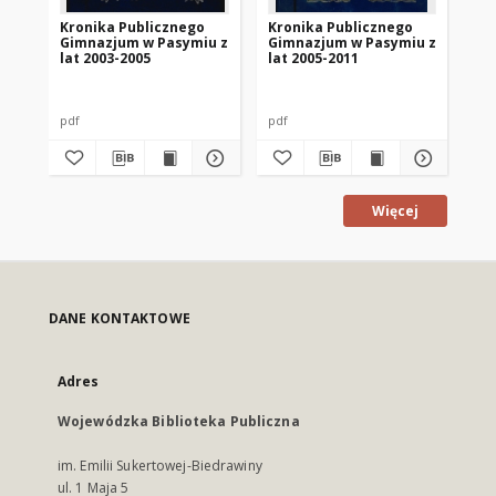
Kronika Publicznego
Kronika Publicznego
Kr
Gimnazjum w Pasymiu z
Gimnazjum w Pasymiu z
Po
lat 2003-2005
lat 2005-2011
Pa
Kę
19
pdf
pdf
pdf
Więcej
DANE KONTAKTOWE
Adres
Wojewódzka Biblioteka Publiczna
im. Emilii Sukertowej-Biedrawiny
ul. 1 Maja 5