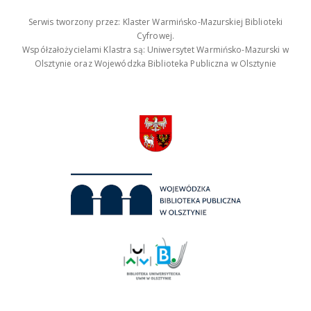
Serwis tworzony przez: Klaster Warmińsko-Mazurskiej Biblioteki
Cyfrowej.
Współzałożycielami Klastra są: Uniwersytet Warmińsko-Mazurski w
Olsztynie oraz Wojewódzka Biblioteka Publiczna w Olsztynie