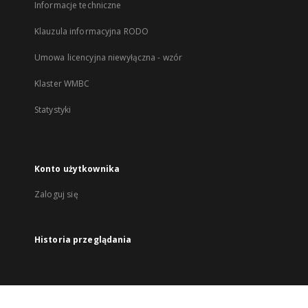
Informacje techniczne
Klauzula informacyjna RODO
Umowa licencyjna niewyłączna - wzór
Klaster WMBC
Statystyki
Konto użytkownika
Zaloguj się
Historia przeglądania