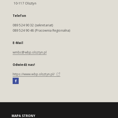
10-117 Olsztyn
Telefon
089 524 90 32 (sekretariat)
089 524 90 48 (Pracownia Regionalna)
E-Mail
wmbc@wbp.olsztyn.pl
Odwiedź nas!
https://www.wbp.olsztyn.pl/
MAPA STRONY