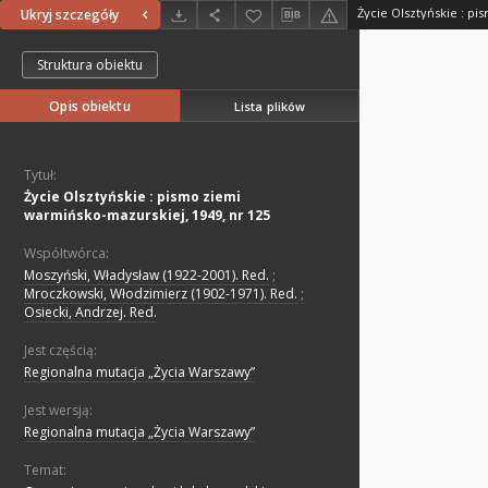
Ukryj szczegóły
Struktura obiektu
Opis obiektu
Lista plików
Tytuł:
Życie Olsztyńskie : pismo ziemi
warmińsko-mazurskiej, 1949, nr 125
Współtwórca:
Moszyński, Władysław (1922-2001). Red.
;
Mroczkowski, Włodzimierz (1902-1971). Red.
;
Osiecki, Andrzej. Red.
Jest częścią:
Regionalna mutacja „Życia Warszawy”
Jest wersją:
Regionalna mutacja „Życia Warszawy”
Temat: