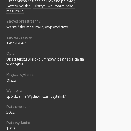
Czasopisma regionalne i lokalne polskie
;
Gazety polskie
;
Olsztyn (woj. warmińsko-
mazurskie)
Zakres przestrzenny:
Warmińsko-mazurskie, województwo
Zakres czasowy:
1944-1956 r.
Opis:
Układ tekstu wielokolumnowy, paginacja ciągła
w obrębie
Miejsce wydania:
Olsztyn
Wydawca:
Spółdzielnia Wydawnicza „Czytelnik”
Data utworzenia:
2022
Data wydania:
1949