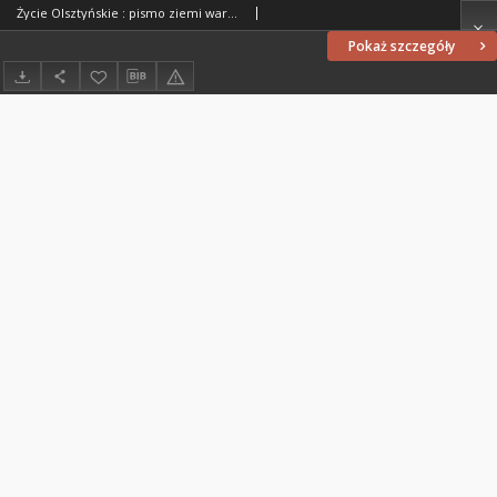
Życie Olsztyńskie : pismo ziemi warmińsko-mazurskiej, 1949, nr 286
Pokaż szczegóły