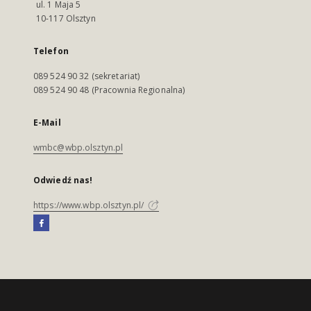
ul. 1 Maja 5
10-117 Olsztyn
Telefon
089 524 90 32 (sekretariat)
089 524 90 48 (Pracownia Regionalna)
E-Mail
wmbc@wbp.olsztyn.pl
Odwiedź nas!
https://www.wbp.olsztyn.pl/