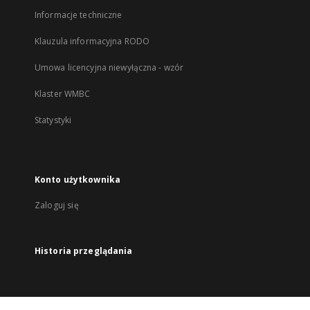
Informacje techniczne
Klauzula informacyjna RODO
Umowa licencyjna niewyłączna - wzór
Klaster WMBC
Statystyki
Konto użytkownika
Zaloguj się
Historia przeglądania