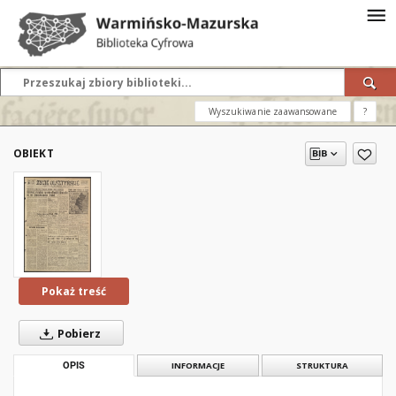
Wyszukiwanie zaawansowane
?
OBIEKT
Pokaż treść
Pobierz
OPIS
INFORMACJE
STRUKTURA