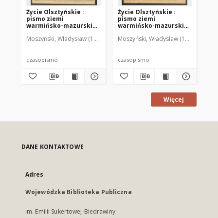
Życie Olsztyńskie :
Życie Olsztyńskie :
Życ
pismo ziemi
pismo ziemi
pi
warmińsko-mazurskiej,
warmińsko-mazurskiej,
wa
1949, nr 73
1949, nr 79
194
Moszyński, Władysław (1922-2001). Red.
Moszyński, Władysław (1922-2001). 
Mroczkowski, Włodzimierz (1
Mos
czasopismo
czasopismo
cz
Więcej
DANE KONTAKTOWE
Adres
Wojewódzka Biblioteka Publiczna
im. Emilii Sukertowej-Biedrawiny