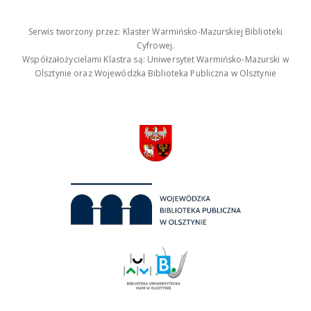
Serwis tworzony przez: Klaster Warmińsko-Mazurskiej Biblioteki
Cyfrowej.
Współzałożycielami Klastra są: Uniwersytet Warmińsko-Mazurski w
Olsztynie oraz Wojewódzka Biblioteka Publiczna w Olsztynie