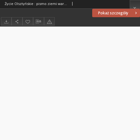
Życie Olsztyńskie : pismo ziemi warmińsko-mazurskiej, 1949, nr 310
Pokaż szczegóły