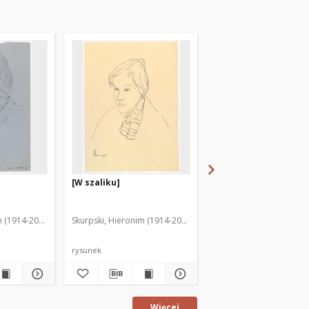
[W szaliku]
[Portrety kobiet. 1]
m (1914-2006)
Skurpski, Hieronim (1914-2006)
Skurpski, Hieronim (191
rysunek
rysunek
Więcej