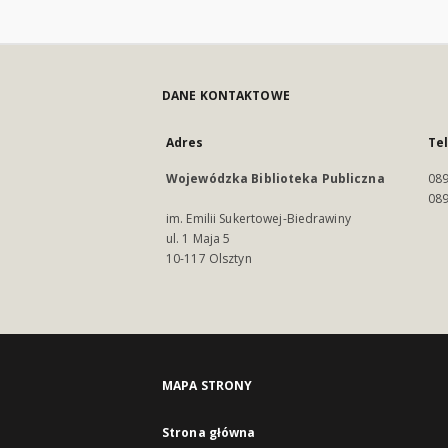
DANE KONTAKTOWE
Adres
Te
Wojewódzka Biblioteka Publiczna
089
089
im. Emilii Sukertowej-Biedrawiny
ul. 1 Maja 5
10-117 Olsztyn
MAPA STRONY
Strona główna