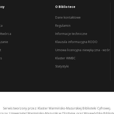
ksy
O Bibliotece
Dane kontaktowe
ca
Regulamin
łtwórca
Informacje techniczne
zanie
Klauzula informacyjna RODO
t
Umowa licencyjna niewyłączna - wzór
es
Klaster WMBC
Statystyki
Serwis tworzony przez: Klaster Warmińsko-Mazurskiej Biblioteki Cyfrowej.
tra są: Uniwersytet Warmińsko-Mazurski w Olsztynie oraz Wojewódzka Bibliote