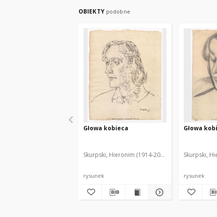
OBIEKTY
podobne
Głowa kobieca
Głowa kobi
Skurpski, Hieronim (1914-2006)
Skurpski, H
rysunek
rysunek