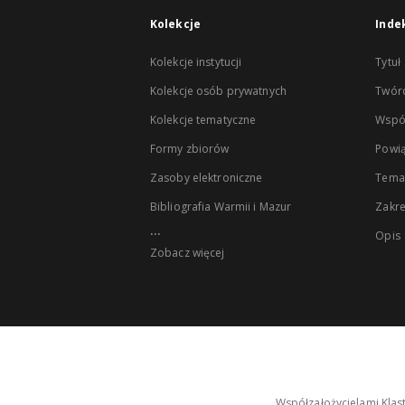
Kolekcje
Inde
Kolekcje instytucji
Tytuł
Kolekcje osób prywatnych
Twór
Kolekcje tematyczne
Wspó
Formy zbiorów
Powią
Zasoby elektroniczne
Tema
Bibliografia Warmii i Mazur
Zakr
...
Opis
Zobacz więcej
Współzałożycielami Klas