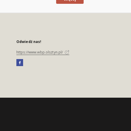
Odwiedź nas!
https://www.wbp.olsztyn.pl/