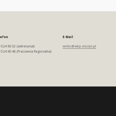
lefon
E-Mail
 524 90 32 (sekretariat)
wmbc@wbp.olsztyn.pl
 524 90 48 (Pracownia Regionalna)