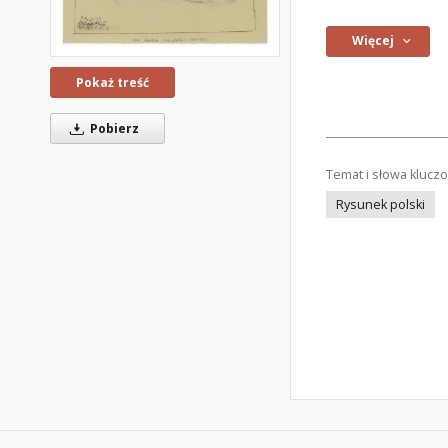
Więcej
Pokaż treść
Pobierz
Temat i słowa klucz
Rysunek polski