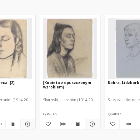
eca. [2]
[Kobieta z opuszczonym
Kobra. Lidzbark
wzrokiem]
ieronim (1914-2006)
Skurpski, Hieronim (1914-2006)
Skurpski, Hieroni
rysunek
rysunek