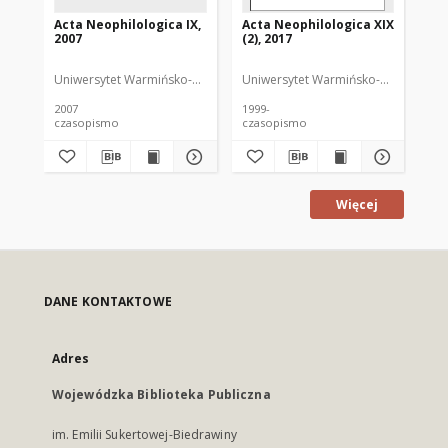
Acta Neophilologica IX,
Acta Neophilologica XIX
Ac
2007
(2), 2017
20
Uniwersytet Warmińsko-Mazurski
Uniwersytet Warmińsko-Mazurski
Uni
Or
2007
1999-
200
czasopismo
czasopismo
cz
Więcej
DANE KONTAKTOWE
Adres
Wojewódzka Biblioteka Publiczna
im. Emilii Sukertowej-Biedrawiny