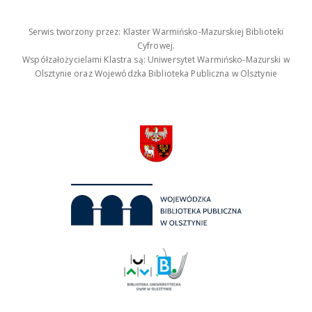
Serwis tworzony przez: Klaster Warmińsko-Mazurskiej Biblioteki
Cyfrowej.
Współzałożycielami Klastra są: Uniwersytet Warmińsko-Mazurski w
Olsztynie oraz Wojewódzka Biblioteka Publiczna w Olsztynie