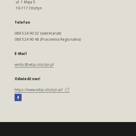
ul. 1 Maja 5
10-117 Olsztyn
Telefon
089 524 90 32 (sekretariat)
089 524 90 48 (Pracownia Regionalna)
E-Mail
wmbc@wbp.olsztyn.pl
Odwiedź nas!
https://www.wbp.olsztyn.pl/