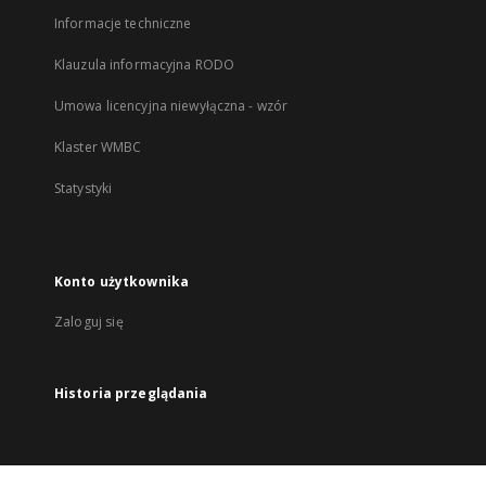
Informacje techniczne
Klauzula informacyjna RODO
Umowa licencyjna niewyłączna - wzór
Klaster WMBC
Statystyki
Konto użytkownika
Zaloguj się
Historia przeglądania