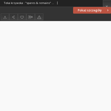
Teka krzywska : "spares & remains" : Leszek Szurkowski 2020-2021. [Eng]
Pokaż szczegóły