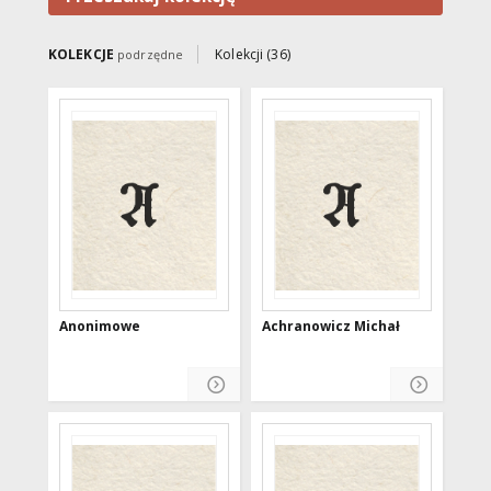
muzeom. Digitalizacją obiektów
z kolekcji prywatnych zajmują
się instytucje-członkowie klastra
KOLEKCJE
Kolekcji (36)
podrzędne
WMBC. Większość obiektów ma
charakter regionalny.
Anonimowe
Achranowicz Michał