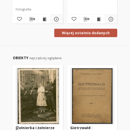
fotografia
fot
Więcej ostatnio dodanych
OBIEKTY
najczęściej oglądane
[Żołnierka i żołnierze
Gietrzwałd :
Bi