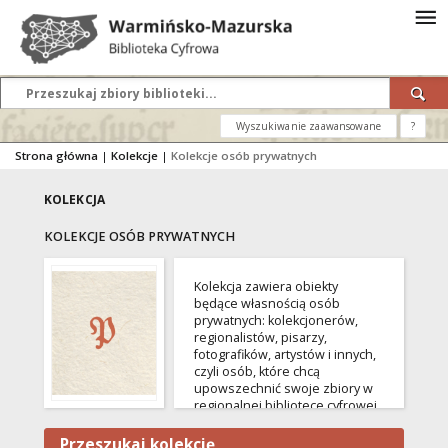
Wyszukiwanie zaawansowane
?
Strona główna
|
Kolekcje
|
Kolekcje osób prywatnych
KOLEKCJA
KOLEKCJE OSÓB PRYWATNYCH
Kolekcja zawiera obiekty
będące własnością osób
prywatnych: kolekcjonerów,
regionalistów, pisarzy,
fotografików, artystów i innych,
czyli osób, które chcą
upowszechnić swoje zbiory w
regionalnej bibliotece cyfrowej,
nie przekazując ich
jednocześnie bibliotekom lub
Przeszukaj kolekcję