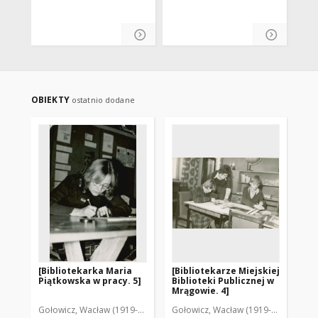
OBIEKTY
ostatnio dodane
[Bibliotekarka Maria
[Bibliotekarze Miejskiej
[B
Piątkowska w pracy. 5]
Biblioteki Publicznej w
Pi
Mrągowie. 4]
Gołowicz, Wacław (1919-1983). Fot.
Gołowicz, Wacław (1919-1983). Fot.
Goł