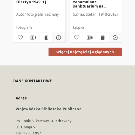
Olsztyn 1949. 1]
zapomniane
sanktuarium na
Ziemiach Odzyskanych
Autor fotografii nieznany
Sulima, Stefan (1918-2012)
Woj
fotografia
książka
fil
Więcej najczęściej oglądanych
DANE KONTAKTOWE
Adres
Wojewódzka Biblioteka Publiczna
im. Emilii Sukertowej-Biedrawiny
ul. 1 Maja 5
10-117 Olsztyn