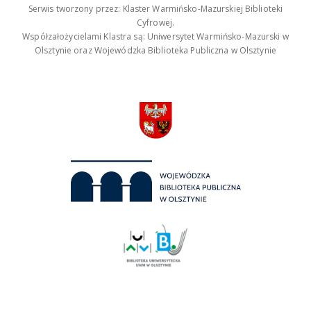
Serwis tworzony przez: Klaster Warmińsko-Mazurskiej Biblioteki
Cyfrowej.
Współzałożycielami Klastra są: Uniwersytet Warmińsko-Mazurski w
Olsztynie oraz Wojewódzka Biblioteka Publiczna w Olsztynie