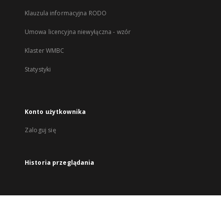
Klauzula informacyjna RODO
Umowa licencyjna niewyłączna - wzór
Klaster WMBC
Statystyki
Konto użytkownika
Zaloguj się
Historia przeglądania