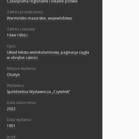
Czasopisma regionalne i lokalne polskie
Zakres przestrzenny:
Warmińsko-mazurskie, województwo
Zakres czasowy:
1944-1956 r.
Opis:
Układ tekstu wielokolumnowy, paginacja ciągła
w obrębie całości
Miejsce wydania:
Olsztyn
Wydawca:
Spółdzielnia Wydawnicza „Czytelnik”
Data utworzenia:
2022
Data wydania:
1951
Język: