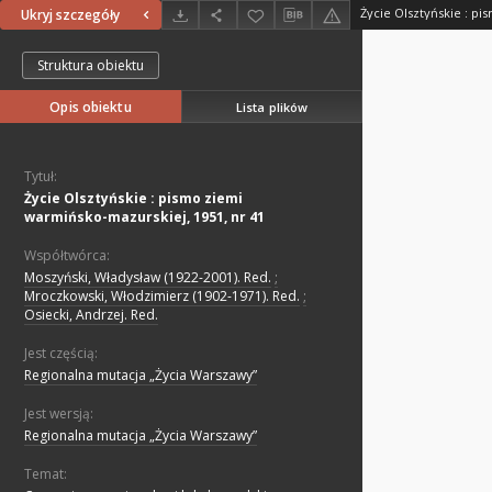
Ukryj szczegóły
Struktura obiektu
Opis obiektu
Lista plików
Tytuł:
Życie Olsztyńskie : pismo ziemi
warmińsko-mazurskiej, 1951, nr 41
Współtwórca:
Moszyński, Władysław (1922-2001). Red.
;
Mroczkowski, Włodzimierz (1902-1971). Red.
;
Osiecki, Andrzej. Red.
Jest częścią:
Regionalna mutacja „Życia Warszawy”
Jest wersją:
Regionalna mutacja „Życia Warszawy”
Temat: