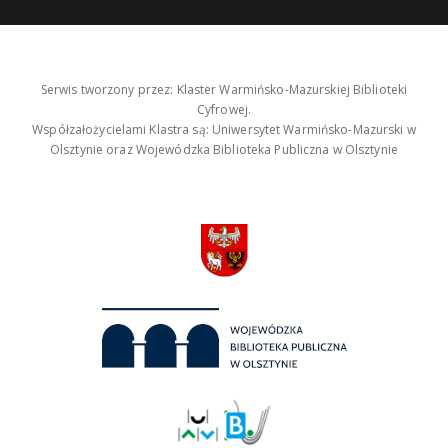
Serwis tworzony przez: Klaster Warmińsko-Mazurskiej Biblioteki
Cyfrowej.
Współzałożycielami Klastra są: Uniwersytet Warmińsko-Mazurski w
Olsztynie oraz Wojewódzka Biblioteka Publiczna w Olsztynie