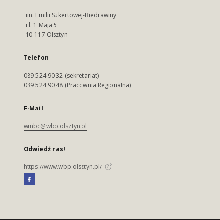
im. Emilii Sukertowej-Biedrawiny
ul. 1 Maja 5
10-117 Olsztyn
Telefon
089 524 90 32 (sekretariat)
089 524 90 48 (Pracownia Regionalna)
E-Mail
wmbc@wbp.olsztyn.pl
Odwiedź nas!
https://www.wbp.olsztyn.pl/