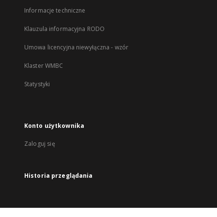
Informacje techniczne
Klauzula informacyjna RODO
Umowa licencyjna niewyłączna - wzór
Klaster WMBC
Statystyki
Konto użytkownika
Zaloguj się
Historia przeglądania