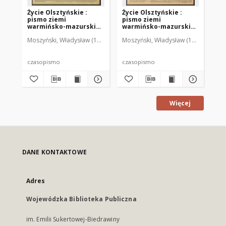
Życie Olsztyńskie :
Życie Olsztyńskie :
Życ
pismo ziemi
pismo ziemi
pi
warmińsko-mazurskiej,
warmińsko-mazurskiej,
wa
1951, nr 26
1951, nr 48
195
Moszyński, Władysław (1922-2001). Red.
Moszyński, Władysław (1922-2001). 
Mroczkowski, Włodzimierz (1
Mos
czasopismo
czasopismo
cz
Więcej
DANE KONTAKTOWE
Adres
Wojewódzka Biblioteka Publiczna
im. Emilii Sukertowej-Biedrawiny