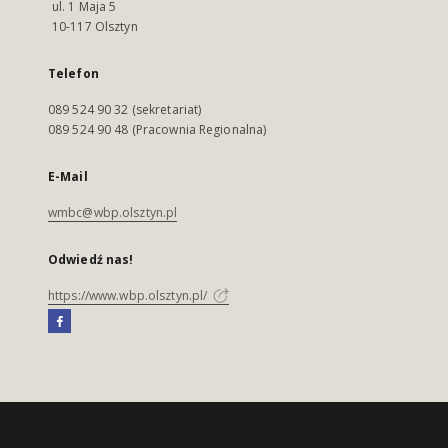
ul. 1 Maja 5
10-117 Olsztyn
Telefon
089 524 90 32 (sekretariat)
089 524 90 48 (Pracownia Regionalna)
E-Mail
wmbc@wbp.olsztyn.pl
Odwiedź nas!
https://www.wbp.olsztyn.pl/