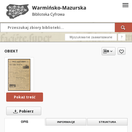
Wyszukiwanie zaawansowane
?
OBIEKT
Pokaż treść
Pobierz
OPIS
INFORMACJE
STRUKTURA