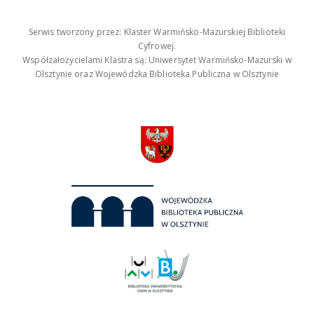
Serwis tworzony przez: Klaster Warmińsko-Mazurskiej Biblioteki
Cyfrowej.
Współzałożycielami Klastra są: Uniwersytet Warmińsko-Mazurski w
Olsztynie oraz Wojewódzka Biblioteka Publiczna w Olsztynie