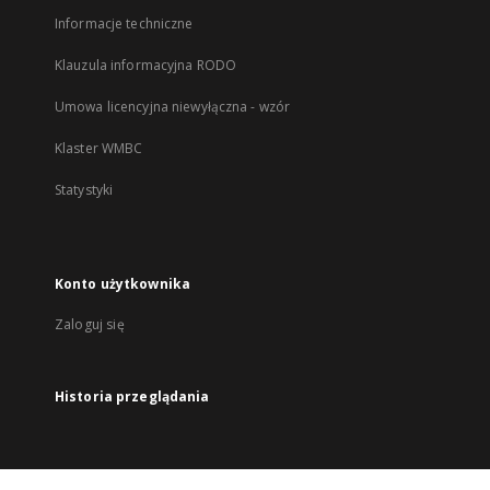
Informacje techniczne
Klauzula informacyjna RODO
Umowa licencyjna niewyłączna - wzór
Klaster WMBC
Statystyki
Konto użytkownika
Zaloguj się
Historia przeglądania