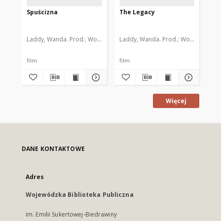
Spuścizna
The Legacy
Um
Laddy, Wanda. Prod.
Wojnach, Andrzej. Scen.
Laddy, Wanda. Prod.
Błaszczok, Adam. Scen
Wojnach, Andrz
Lad
film
film
fil
Więcej
DANE KONTAKTOWE
Adres
Wojewódzka Biblioteka Publiczna
im. Emilii Sukertowej-Biedrawiny