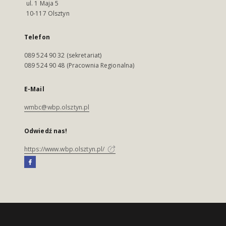
ul. 1 Maja 5
10-117 Olsztyn
Telefon
089 524 90 32 (sekretariat)
089 524 90 48 (Pracownia Regionalna)
E-Mail
wmbc@wbp.olsztyn.pl
Odwiedź nas!
https://www.wbp.olsztyn.pl/