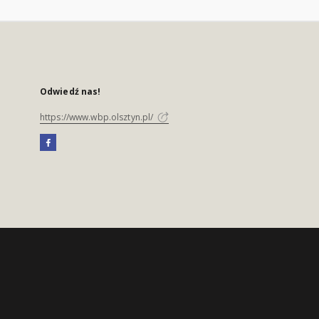
Odwiedź nas!
https://www.wbp.olsztyn.pl/