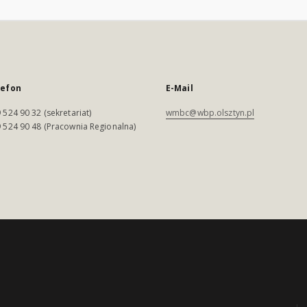
lefon
E-Mail
 524 90 32 (sekretariat)
wmbc@wbp.olsztyn.pl
 524 90 48 (Pracownia Regionalna)