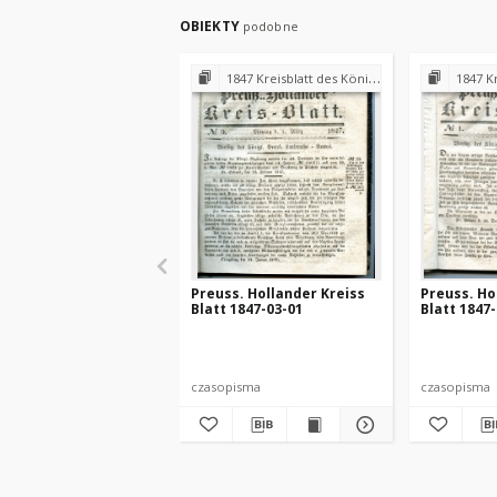
OBIEKTY
podobne
1847 Kreisblatt des Königl. Preuss. Landraths-Amtes Preuss. Holland
1847 Kreisblatt des
Preuss. Hollander Kreiss
Preuss. Ho
Blatt 1847-03-01
Blatt 1847
czasopisma
czasopisma