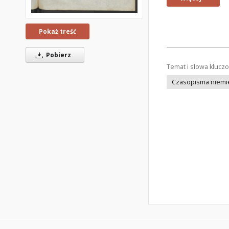
Pokaż treść
Pobierz
Temat i słowa klucz
Czasopisma niemi