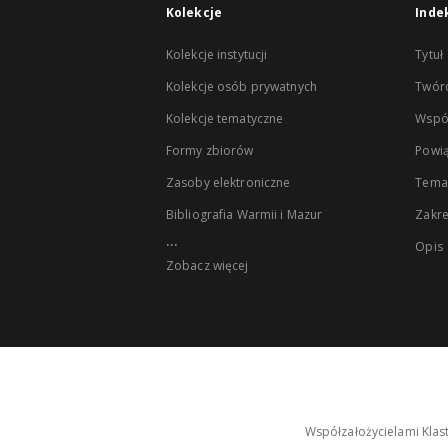
Kolekcje
Inde
Kolekcje instytucji
Tytuł
Kolekcje osób prywatnych
Twór
Kolekcje tematyczne
Wspó
Formy zbiorów
Powią
Zasoby elektroniczne
Tema
Bibliografia Warmii i Mazur
Zakr
...
Opis
Zobacz więcej
Współzałożycielami Klas