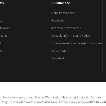
ksy
O Bibliotece
Dane kontaktowe
ca
Regulamin
łtwórca
Informacje techniczne
zanie
Klauzula informacyjna RODO
t
Umowa licencyjna niewyłączna - wzór
es
Klaster WMBC
Statystyki
Serwis tworzony przez: Klaster Warmińsko-Mazurskiej Biblioteki Cyfrowej.
tra są: Uniwersytet Warmińsko-Mazurski w Olsztynie oraz Wojewódzka Bibliote