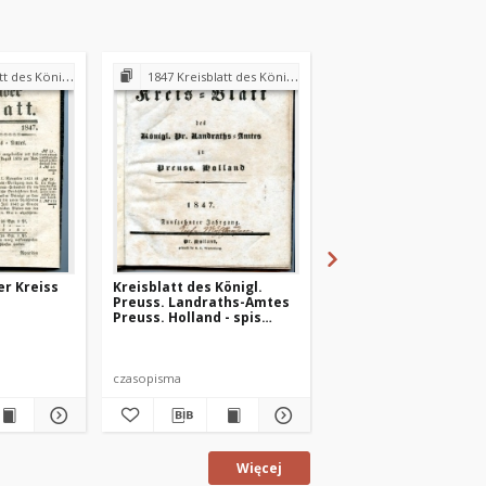
andraths-Amtes Preuss. Holland
1847 Kreisblatt des Königl. Preuss. Landraths-Amtes Preuss. Holland
1847 Kreisblatt des Königl. Preuss. Landraths-Amtes Pre
er Kreiss
Kreisblatt des Königl.
Preuss. Hollander Kr
Preuss. Landraths-Amtes
Blatt 1847-01-18
Preuss. Holland - spis
treści 1847 r.
czasopisma
czasopismo
Więcej