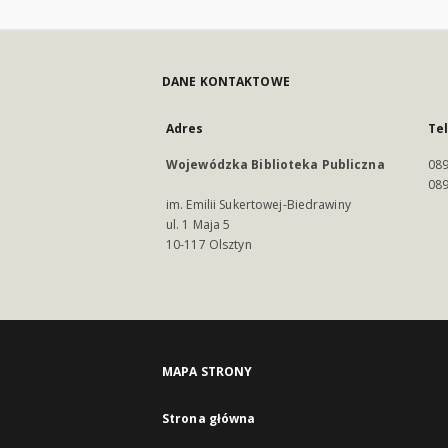
DANE KONTAKTOWE
Adres
Te
Wojewódzka Biblioteka Publiczna
089
089
im. Emilii Sukertowej-Biedrawiny
ul. 1 Maja 5
10-117 Olsztyn
MAPA STRONY
Strona główna