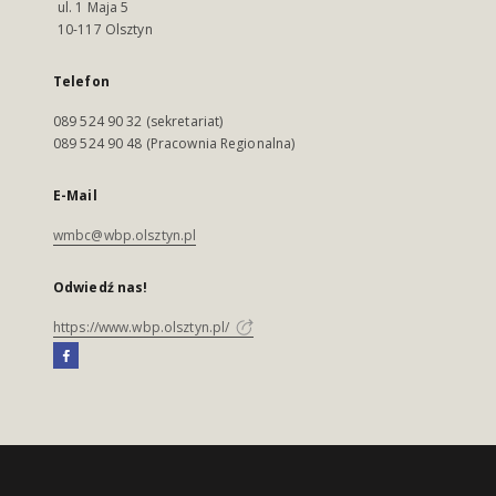
ul. 1 Maja 5
10-117 Olsztyn
Telefon
089 524 90 32 (sekretariat)
089 524 90 48 (Pracownia Regionalna)
E-Mail
wmbc@wbp.olsztyn.pl
Odwiedź nas!
https://www.wbp.olsztyn.pl/