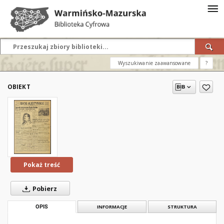
Wyszukiwanie zaawansowane
?
OBIEKT
Pokaż treść
Pobierz
OPIS
INFORMACJE
STRUKTURA