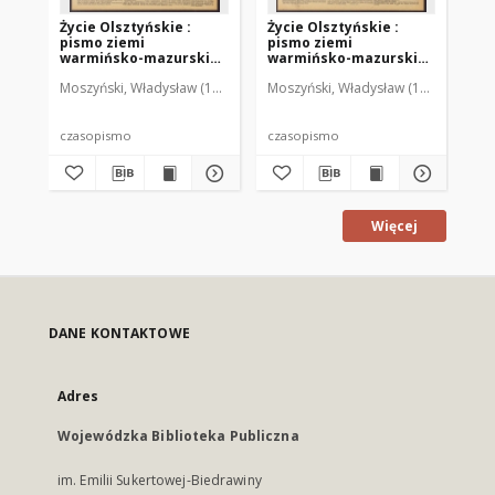
Życie Olsztyńskie :
Życie Olsztyńskie :
Życ
pismo ziemi
pismo ziemi
pi
warmińsko-mazurskiej,
warmińsko-mazurskiej,
wa
1951, nr 48
1951, nr 47
195
Moszyński, Władysław (1922-2001). Red.
Moszyński, Władysław (1922-2001). 
Mroczkowski, Włodzimierz (1
Mos
czasopismo
czasopismo
cz
Więcej
DANE KONTAKTOWE
Adres
Wojewódzka Biblioteka Publiczna
im. Emilii Sukertowej-Biedrawiny