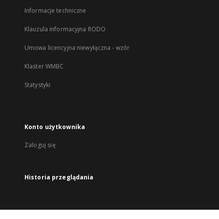
Informacje techniczne
Klauzula informacyjna RODO
Umowa licencyjna niewyłączna - wzór
Klaster WMBC
Statystyki
Konto użytkownika
Zaloguj się
Historia przeglądania