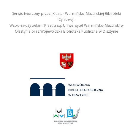
Serwis tworzony przez: Klaster Warmińsko-Mazurskiej Biblioteki
Cyfrowej.
Współzałożycielami Klastra są: Uniwersytet Warmińsko-Mazurski w
Olsztynie oraz Wojewódzka Biblioteka Publiczna w Olsztynie