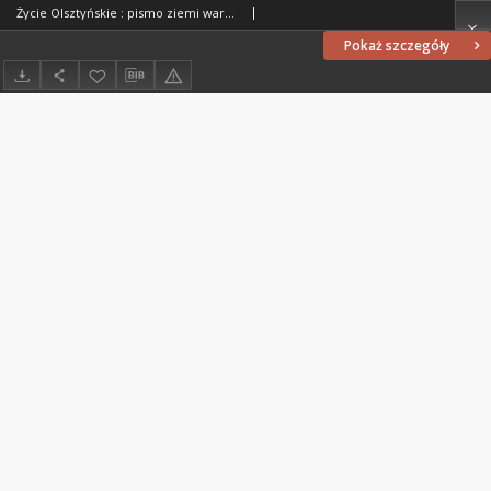
Życie Olsztyńskie : pismo ziemi warmińsko-mazurskiej, 1952, nr 3
Pokaż szczegóły