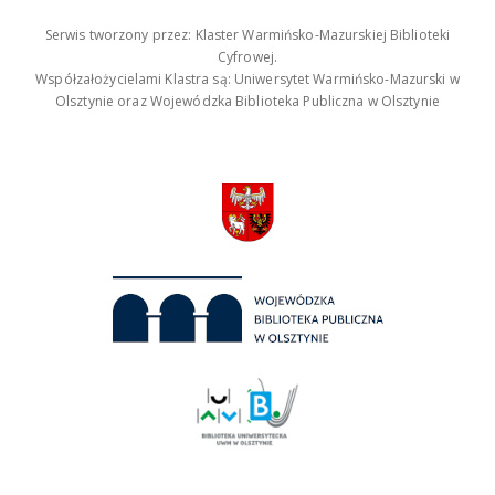
Serwis tworzony przez: Klaster Warmińsko-Mazurskiej Biblioteki
Cyfrowej.
Współzałożycielami Klastra są: Uniwersytet Warmińsko-Mazurski w
Olsztynie oraz Wojewódzka Biblioteka Publiczna w Olsztynie