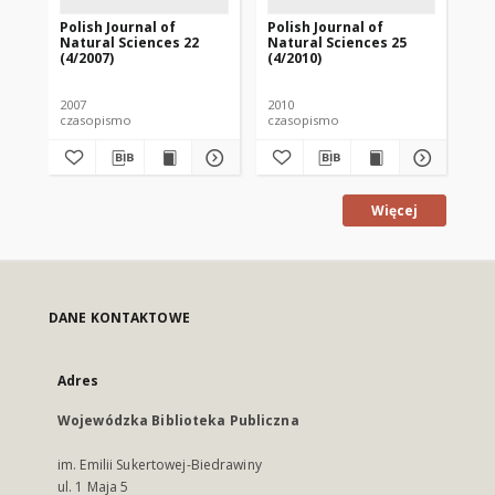
Polish Journal of
Polish Journal of
Pol
Natural Sciences 22
Natural Sciences 25
Na
(4/2007)
(4/2010)
(1/
2007
2010
201
czasopismo
czasopismo
cz
Więcej
DANE KONTAKTOWE
Adres
Wojewódzka Biblioteka Publiczna
im. Emilii Sukertowej-Biedrawiny
ul. 1 Maja 5