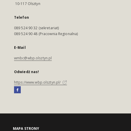
10-117 Olsztyn
Telefon
089 524 90 32 (sekretariat)
089 524 90 48 (Pracownia Regionalna)
E-Mail
wmbc@wbp.olsztyn.pl
Odwiedź nas!
https://www.wbp.olsztyn.pl/
MAPA STRONY