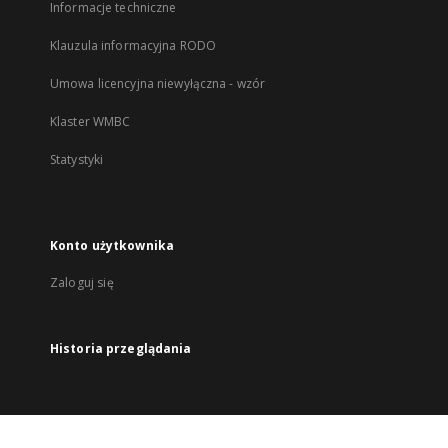
Informacje techniczne
Klauzula informacyjna RODO
Umowa licencyjna niewyłączna - wzór
Klaster WMBC
Statystyki
Konto użytkownika
Zaloguj się
Historia przeglądania